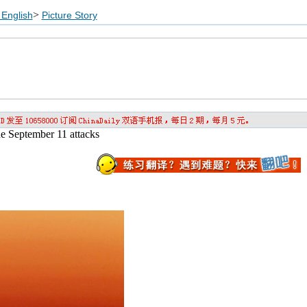
>
English
Picture Story
he September 11 attacks