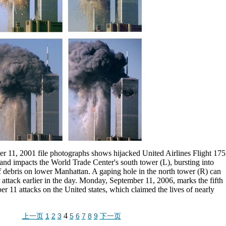
r 11, 2001 file photographs shows hijacked United Airlines Flight 175
 and impacts the World Trade Center's south tower (L), bursting into
of debris on lower Manhattan. A gaping hole in the north tower (R) can
 attack earlier in the day. Monday, September 11, 2006, marks the fifth
r 11 attacks on the United states, which claimed the lives of nearly
4
上一页
1
2
3
5
6
7
8
9
下一页