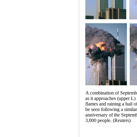
A combination of Septembe
as it approaches (upper L)
flames and raining a hail 
be seen following a similar
anniversary of the Septembe
3,000 people. (Reuters)