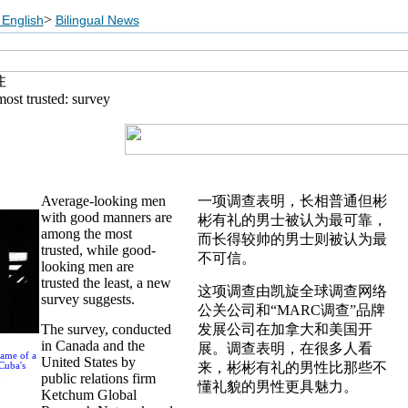
>
English
Bilingual News
住
ost trusted: survey
Average-looking men
一项调查表明，长相普通但彬
with good manners are
彬有礼的男士被认为最可靠，
among the most
而长得较帅的男士则被认为最
trusted, while good-
不可信。
looking men are
trusted the least, a new
这项调查由凯旋全球调查网络
survey suggests.
公关公司和“MARC调查”品牌
The survey, conducted
发展公司在加拿大和美国开
in Canada and the
展。调查表明，在很多人看
rame of a
United States by
来，彬彬有礼的男性比那些不
Cuba's
o
public relations firm
懂礼貌的男性更具魅力。
Ketchum Global