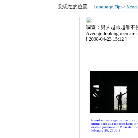
您现在的位置：
>
Language Tips
News 
调查：男人越帅越靠不
Average-looking men are m
[ 2008-04-23 15:12 ]
A worker leans against the doorf
curing barn at a tobacco farm in 
western province of Pinar del Ri
February 26, 2008. (