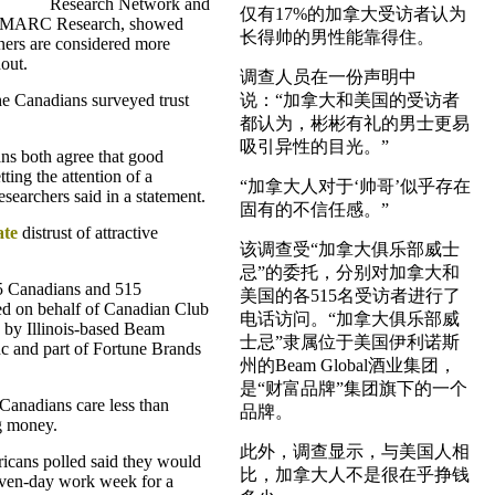
Research Network and
仅有17%的加拿大受访者认为
m MARC Research, showed
长得帅的男性能靠得住。
ers are considered more
hout.
调查人员在一份声明中
he Canadians surveyed trust
说：“加拿大和美国的受访者
都认为，彬彬有礼的男士更易
吸引异性的目光。”
s both agree that good
tting the attention of a
“加拿大人对于‘帅哥’似乎存在
researchers said in a statement.
固有的不信任感。”
ate
distrust of attractive
该调查受“加拿大俱乐部威士
忌”的委托，分别对加拿大和
5 Canadians and 515
美国的各515名受访者进行了
d on behalf of Canadian Club
电话访问。“加拿大俱乐部威
by Illinois-based Beam
士忌”隶属位于美国伊利诺斯
c and part of Fortune Brands
州的Beam Global酒业集团，
是“财富品牌”集团旗下的一个
Canadians care less than
品牌。
g money.
此外，调查显示，与美国人相
ricans polled said they would
比，加拿大人不是很在乎挣钱
seven-day work week for a