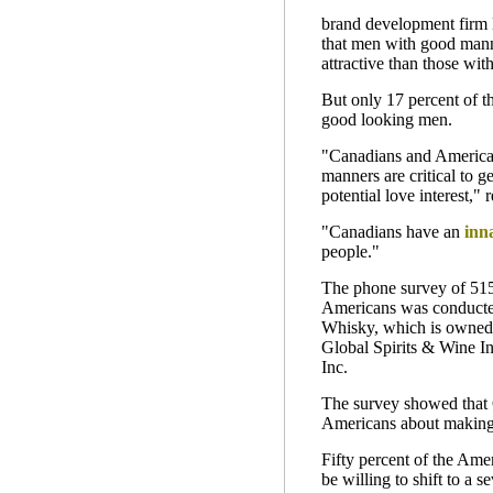
brand development fir
that men with good mann
attractive than those wit
But only 17 percent of t
good looking men.
"Canadians and American
manners are critical to ge
potential love interest," 
"Canadians have an
i
nn
people."
The phone survey of 51
Americans was conducte
Whisky, which is owned 
Global Spirits & Wine In
Inc.
The survey showed that 
Americans about makin
Fifty percent of the Ame
be willing to shift to a 