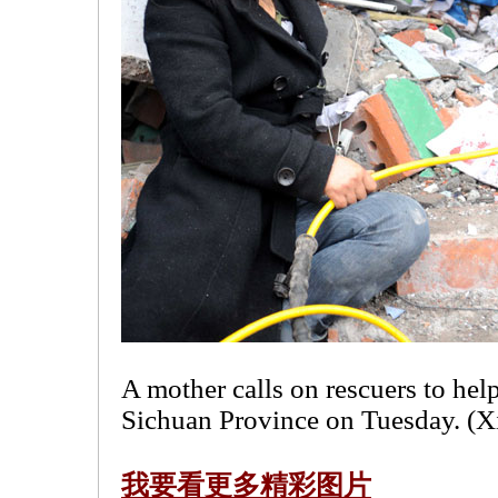
A mother calls on rescuers to hel
Sichuan Province on Tuesday. (X
我要看更多
精彩图片