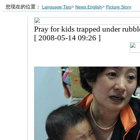
您现在的位置：
>
>
Language Tips
News English
Picture Story
Pray for kids trapped under rubbl
[ 2008-05-14 09:26 ]