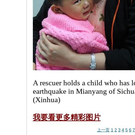
A rescuer holds a child who has l
earthquake in Mianyang of Sichu
(Xinhua)
我要看更多
精彩图片
上一页
1
2
3
4
5
6
7