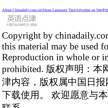
About Chinadaily.com.cn
|
About Language Tips
|
Advertise on Site
|
Pub
Copyright by chinadaily.com
this material may be used f
Reproduction in whole or in
prohibited. 版权
津内容，版权属中国日报
下载使用。 欢迎愿意与
联系。