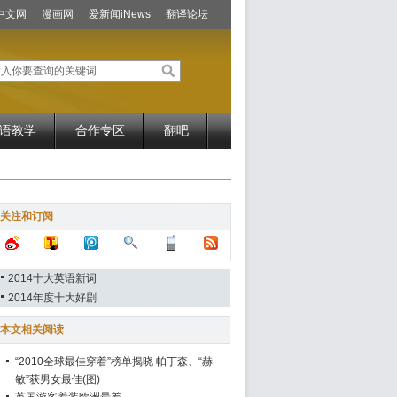
中文网
漫画网
爱新闻iNews
翻译论坛
语教学
合作专区
翻吧
关注和订阅
2014十大英语新词
2014年度十大好剧
本文相关阅读
“2010全球最佳穿着”榜单揭晓 帕丁森、“赫
敏”获男女最佳(图)