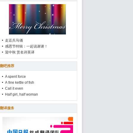
走近兵马俑
感恩节特辑：一起说谢谢！
迎中秋 赏名诗英译
翻吧推荐
A spent force
A fine kettle of fish
Call it even
Half girl, half woman
翻译服务