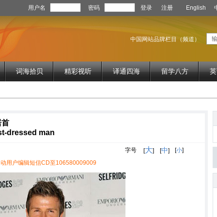
用户名
密码
登录
注册
English
中国网站品牌栏目（频道）
词海拾贝
精彩视听
译通四海
留学八方
英
居首
st-dressed man
大
中
字号
[
小
]
[
]
[
]
动用户编辑短信CD至106580009009