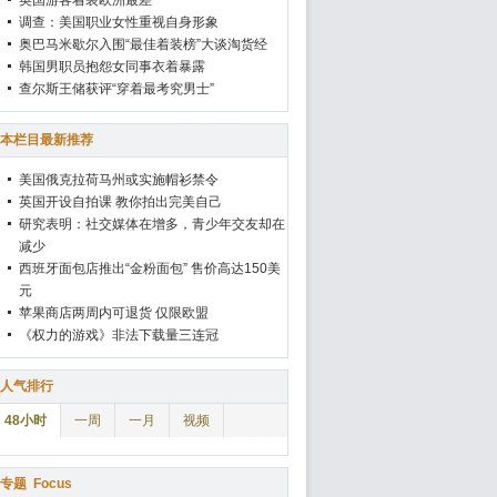
英国游客着装欧洲最差
调查：美国职业女性重视自身形象
奥巴马米歇尔入围“最佳着装榜”大谈淘货经
韩国男职员抱怨女同事衣着暴露
查尔斯王储获评“穿着最考究男士”
本栏目最新推荐
美国俄克拉荷马州或实施帽衫禁令
英国开设自拍课 教你拍出完美自己
研究表明：社交媒体在增多，青少年交友却在
减少
西班牙面包店推出“金粉面包” 售价高达150美
元
苹果商店两周内可退货 仅限欧盟
《权力的游戏》非法下载量三连冠
人气排行
48小时
一周
一月
视频
专题
Focus