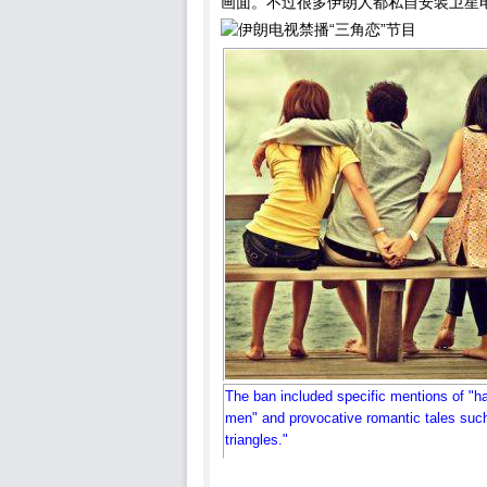
画面。不过很多伊朗人都私自安装卫星
The ban included specific mentions of "h
men" and provocative romantic tales such
triangles."