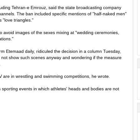
ncluding Tehran-e Emrouz, said the state broadcasting company
nnels. The ban included specific mentions of "half-naked men"
 "love triangles."
 to avoid images of the sexes mixing at "wedding ceremonies,
tions."
form Etemaad daily, ridiculed the decision in a column Tuesday,
 do not show such scenes anyway and wondering if the measure
.
 are in wrestling and swimming competitions, he wrote.
sporting events in which athletes' heads and bodies are not