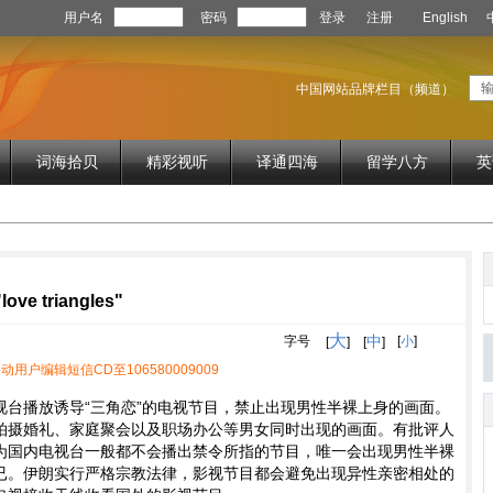
用户名
密码
登录
注册
English
中国网站品牌栏目（频道）
词海拾贝
精彩视听
译通四海
留学八方
英
love triangles"
大
中
字号
[
小
]
[
]
[
]
动用户编辑短信CD至106580009009
视台播放诱导“三角恋”的电视节目，禁止出现男性半裸上身的画面。
拍摄婚礼、家庭聚会以及职场办公等男女同时出现的画面。有批评人
为国内电视台一般都不会播出禁令所指的节目，唯一会出现男性半裸
已。伊朗实行严格宗教法律，影视节目都会避免出现异性亲密相处的