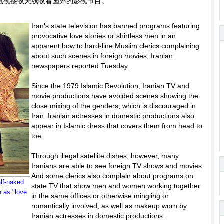
电视接收天线收看国外的影视节目。
Iran's state television has banned programs featuring
provocative love stories or shirtless men in an
apparent bow to hard-line Muslim clerics complaining
about such scenes in foreign movies, Iranian
newspapers reported Tuesday.
Since the 1979 Islamic Revolution, Iranian TV and
movie productions have avoided scenes showing the
close mixing of the genders, which is discouraged in
Iran. Iranian actresses in domestic productions also
appear in Islamic dress that covers them from head to
toe.
Through illegal satellite dishes, however, many
Iranians are able to see foreign TV shows and movies.
And some clerics also complain about programs on
alf-naked
state TV that show men and women working together
 as "love
in the same offices or otherwise mingling or
romantically involved, as well as makeup worn by
Iranian actresses in domestic productions.