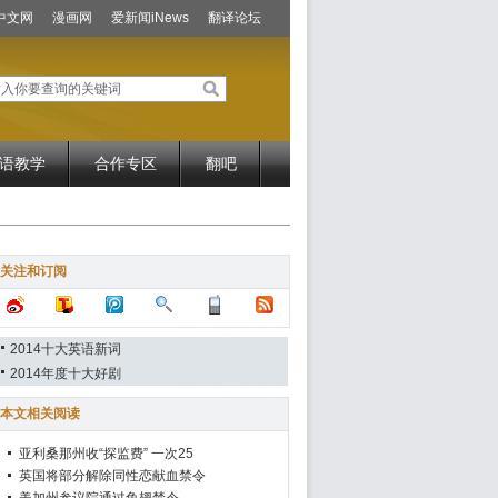
中文网
漫画网
爱新闻iNews
翻译论坛
语教学
合作专区
翻吧
关注和订阅
2014十大英语新词
2014年度十大好剧
本文相关阅读
亚利桑那州收“探监费” 一次25
英国将部分解除同性恋献血禁令