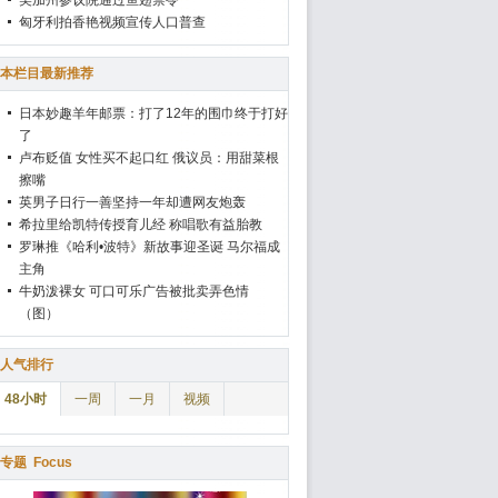
美加州参议院通过鱼翅禁令
匈牙利拍香艳视频宣传人口普查
本栏目最新推荐
日本妙趣羊年邮票：打了12年的围巾终于打好
了
卢布贬值 女性买不起口红 俄议员：用甜菜根
擦嘴
英男子日行一善坚持一年却遭网友炮轰
希拉里给凯特传授育儿经 称唱歌有益胎教
罗琳推《哈利•波特》新故事迎圣诞 马尔福成
主角
牛奶泼裸女 可口可乐广告被批卖弄色情
（图）
人气排行
48小时
一周
一月
视频
专题
Focus