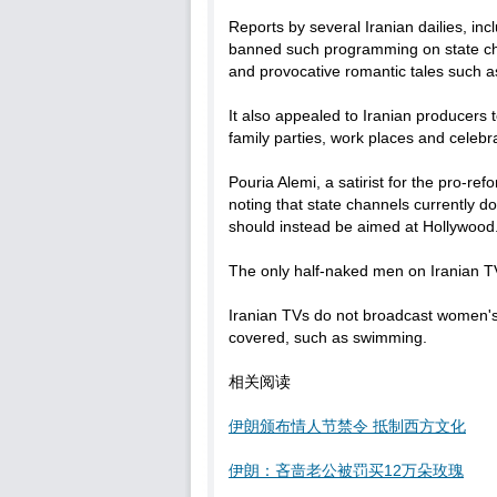
Reports by several Iranian dailies, i
banned such programming on state cha
and provocative romantic tales such as
It also appealed to Iranian producers
family parties, work places and celebra
Pouria Alemi, a satirist for the pro-re
noting that state channels currently
should instead be aimed at Hollywood
The only half-naked men on Iranian TV
Iranian TVs do not broadcast women's 
covered, such as swimming.
相关阅读
伊朗颁布情人节禁令 抵制西方文化
伊朗：吝啬老公被罚买12万朵玫瑰