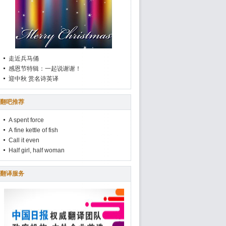
走近兵马俑
感恩节特辑：一起说谢谢！
迎中秋 赏名诗英译
翻吧推荐
A spent force
A fine kettle of fish
Call it even
Half girl, half woman
翻译服务