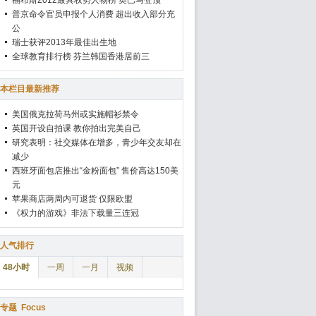
福布斯2012最具权势人物榜 奥巴马登顶
普京命令官员申报个人消费 超出收入部分充
公
瑞士获评2013年最佳出生地
全球教育排行榜 芬兰韩国香港居前三
本栏目最新推荐
美国俄克拉荷马州或实施帽衫禁令
英国开设自拍课 教你拍出完美自己
研究表明：社交媒体在增多，青少年交友却在
减少
西班牙面包店推出“金粉面包” 售价高达150美
元
苹果商店两周内可退货 仅限欧盟
《权力的游戏》非法下载量三连冠
人气排行
48小时
一周
一月
视频
专题
Focus