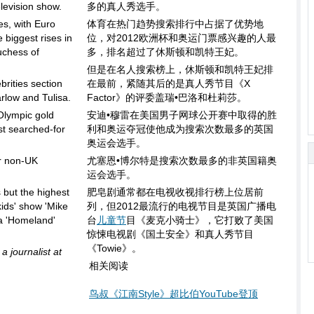
elevision show.
多的真人秀选手。
es, with Euro
体育在热门趋势搜索排行中占据了优势地
 biggest rises in
位，对2012欧洲杯和奥运门票感兴趣的人最
uchess of
多，排名超过了休斯顿和凯特王妃。
但是在名人搜索榜上，休斯顿和凯特王妃排
brities section
在最前，紧随其后的是真人秀节目《X
rlow and Tulisa.
Factor》的评委盖瑞•巴洛和杜莉莎。
Olympic gold
安迪•穆雷在美国男子网球公开赛中取得的胜
t searched-for
利和奥运夺冠使他成为搜索次数最多的英国
奥运会选手。
or non-UK
尤塞恩•博尔特是搜索次数最多的非英国籍奥
运会选手。
 but the highest
肥皂剧通常都在电视收视排行榜上位居前
ids' show 'Mike
列，但2012最流行的电视节目是英国广播电
ma 'Homeland'
台
儿童节
目《麦克小骑士》，它打败了美国
惊悚电视剧《国土安全》和真人秀节目
《Towie》。
a journalist at
相关阅读
鸟叔《江南Style》超比伯YouTube登顶