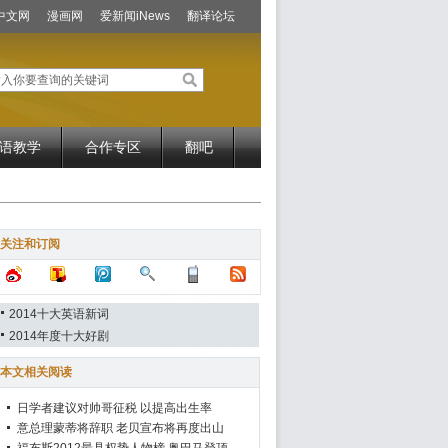
中文网
漫画网
爱新闻iNews
翻译论坛
语教学
合作专区
翻吧
关注和订阅
2014十大英语新词
2014年度十大好剧
本文相关阅读
日学者建议对帅哥征税 以提高出生率
意总理蒙蒂将辞职 老贝宣布将再度出山