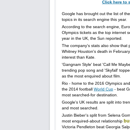
Click here to 
Google has brought out the list of t
topics in its search engine this year.
According to the search engine, Eur
Olympics tickets as the top internet s
year in the UK, the Sun reported.
The company's stats also show that
Whitney Houston's death in February
interest than Kate.
'Gangnam Style' beat 'Call Me Maybe
trending pop song and 'Skyfall' topp
as the most enquired about film.
Rio - home to the 2016 Olympics and 
the 2014 football
World Cup
- beat G
most searched-for destination.
Google's UK results are split into tr
and most searched.
Justin Bieber's split from Selena Go
bu
most enquired-about relationship
Victoria Pendleton beat Georgia Sal