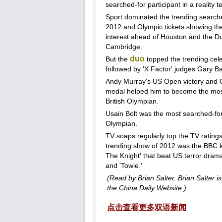
searched-for participant in a reality t
Sport dominated the trending search
2012 and Olympic tickets showing the
interest ahead of Houston and the D
Cambridge.
duo
But the
topped the trending cele
followed by 'X Factor' judges Gary Ba
Andy Murray's US Open victory and 
medal helped him to become the mos
British Olympian.
Usain Bolt was the most searched-f
Olympian.
TV soaps regularly top the TV ratings
trending show of 2012 was the BBC k
The Knight' that beat US terror dra
and 'Towie.'
(Read by Brian Salter. Brian Salter is 
the China Daily Website.)
点击查看更多双语新闻