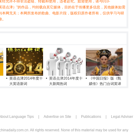
经允许不得非法盗链、转载和使用，违者必究。如需使用，请与010-
X（非英语点津）”的作品，均转载自其它媒体，目的在于传播更多信息，其他媒体如需
与本网无关；本网所发布的歌曲、电影片段，版权归原作者所有，仅供学习与研
除。
英语点津2014年度十
英语点津2014年度十
《中国日报》版《甄
大英语新词
大新闻热词
嬛传》热门台词英译
About Language Tips
|
Advertise on Site
|
Publications
|
Legal Adviser
chinadaily.com.cn. All rights reserved. None of this material may be used for any