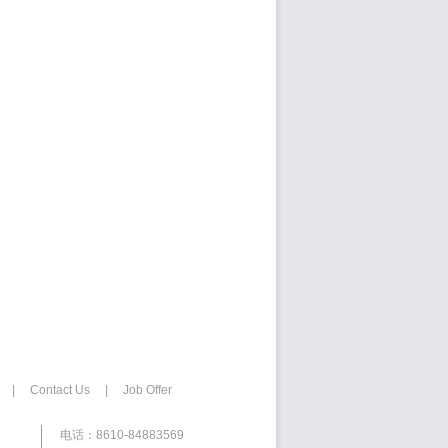
|
Contact Us
|
Job Offer
电话：8610-84883569