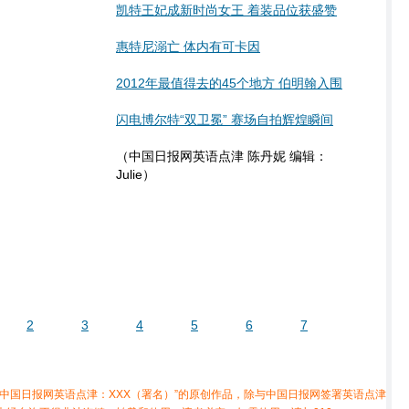
凯特王妃成新时尚女王 着装品位获盛赞
惠特尼溺亡 体内有可卡因
2012年最值得去的45个地方 伯明翰入围
闪电博尔特“双卫冕” 赛场自拍辉煌瞬间
（中国日报网英语点津 陈丹妮 编辑：
Julie）
2
3
4
5
6
7
中国日报网英语点津：XXX（署名）”的原创作品，除与中国日报网签署英语点津