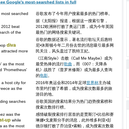
see Google's most-searched lists in full
he most searched
谷歌发布了今年用户搜索最多的热门榜单。
据《太阳报》报道，根据这一搜索引擎，
o 2012 beat
2012欧洲杯打败了奥运门票，成为今年英国
earch of the
最热门的网络搜索关键词。
谷歌的数据还显示，著名流行歌坛天后惠特
diva
 pop
尼•休斯顿今年二月份去世的消息吸引最多网
 attracted more
民关注，风头盖过了凯特王妃。
《江南Style》击败《Call Me Maybe》成为
' as the most
最受热捧的流行
歌曲
，而《007：天降杀
ed 'Prometheus'
机》战胜了《普罗米修斯》成为最多人查询
的
电影
。
a host city for
2016年奥运会和2014年足球
世界杯
主办城
reece as the
市里约打败了希腊，成为搜索次数最多的旅
游目的地。
ending searches
谷歌英国的搜索结果分为热门趋势搜索榜和
搜索次数排行榜。
mez was the
感情破裂搜索排行居首的是贾斯汀•比伯和赛
st-up
while
琳娜•戈麦斯分手的消息，此外维多利亚•彭
pa as the most
德尔顿打败了乔治亚•索帕，成为搜索次数最