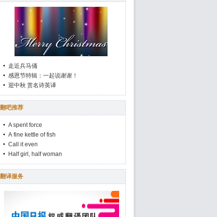
走近兵马俑
感恩节特辑：一起说谢谢！
迎中秋 赏名诗英译
翻吧推荐
A spent force
A fine kettle of fish
Call it even
Half girl, half woman
翻译服务