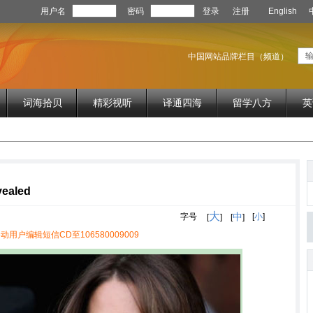
用户名
密码
登录
注册
English
中国网站品牌栏目（频道）
词海拾贝
精彩视听
译通四海
留学八方
英
vealed
大
中
字号
[
小
]
[
]
[
]
动用户编辑短信CD至106580009009