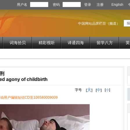
用户名
密码
登录
注册
English
中国网站品牌栏目（频道）
词海拾贝
精彩视听
译通四海
留学八方
英
刑
d agony of childbirth
大
中
字号
[
小
]
[
]
[
]
动用户编辑短信CD至106580009009