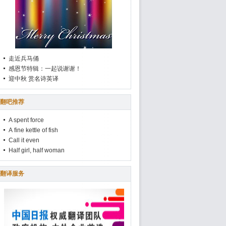
走近兵马俑
感恩节特辑：一起说谢谢！
迎中秋 赏名诗英译
翻吧推荐
A spent force
A fine kettle of fish
Call it even
Half girl, half woman
翻译服务