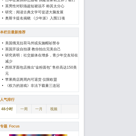
日本征集捐卵志愿者 拟建首家私立卵子银行
英男性对职场超短裙说不 称其太分心
研究：阅读古典文学可促进大脑发展
奥斯卡提名揭晓 《少年派》入围11项
本栏目最新推荐
美国俄克拉荷马州或实施帽衫禁令
英国开设自拍课 教你拍出完美自己
研究表明：社交媒体在增多，青少年交友却在
减少
西班牙面包店推出“金粉面包” 售价高达150美
元
苹果商店两周内可退货 仅限欧盟
《权力的游戏》非法下载量三连冠
人气排行
48小时
一周
一月
视频
专题
Focus