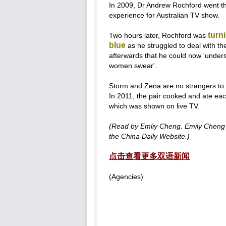
In 2009, Dr Andrew Rochford went th
experience for Australian TV show.
turni
Two hours later, Rochford was
blue
as he struggled to deal with th
afterwards that he could now 'under
women swear'.
Storm and Zena are no strangers to p
In 2011, the pair cooked and ate each
which was shown on live TV.
(Read by Emliy Cheng. Emily Cheng is
the China Daily Website.)
点击查看更多双语新闻
(Agencies)