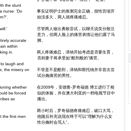
th the stunt
a nurse: 'Do
事实证明护士的推测完全正确，假性宫缩开
am?'.
始没多久，两人就疼痛难忍。
ill.'
尽管两人做出勇敢尝试，以聊天说笑分散注
意力，但两人脸上的痛苦表情让他们露了马
tirely accurate
脚。
ain within
king in.
两人疼痛难忍，泽纳开始考虑是否要生育，
否则妻子将承受如“酷刑般的”痛苦。
 to laugh and
e, the misery on
不管是不是酷刑，泽纳和斯托纳并非首次尝
试分娩痛苦的男性。
tioning whether
在2009年，安德鲁-罗奇福德
博士
进行了相
ould be forced
似的体验，并在澳大利亚的一档电视节目中
ribes as
播出。
两小时后，罗奇福德疼痛难忍，破口大骂，
t the first men
他随后补充说现在终于可以“理解为什么女
性分娩时会骂人”。