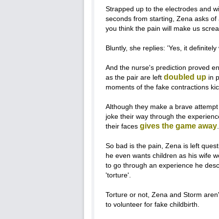
Strapped up to the electrodes and wi
seconds from starting, Zena asks of 
you think the pain will make us scre
Bluntly, she replies: 'Yes, it definitely w
And the nurse's prediction proved en
doubled up
as the pair are left
in p
moments of the fake contractions kic
Although they make a brave attempt
joke their way through the experienc
gives the game away
their faces
.
So bad is the pain, Zena is left ques
he even wants children as his wife w
to go through an experience he desc
'torture'.
Torture or not, Zena and Storm aren'
to volunteer for fake childbirth.