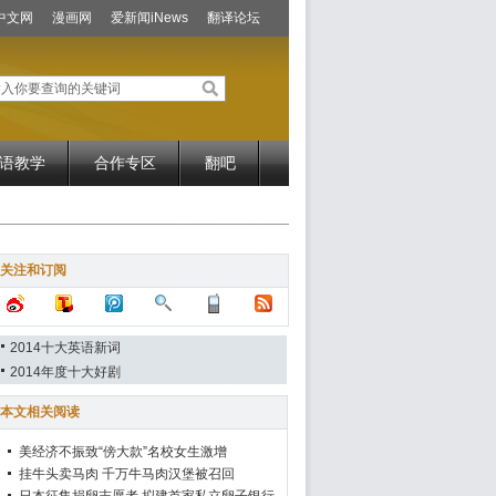
中文网
漫画网
爱新闻iNews
翻译论坛
语教学
合作专区
翻吧
关注和订阅
2014十大英语新词
2014年度十大好剧
本文相关阅读
美经济不振致“傍大款”名校女生激增
挂牛头卖马肉 千万牛马肉汉堡被召回