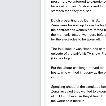
presenters volunteered to experienc
for a skit on their TV show - and foun
stomach than they realised.
Dutch presenting duo Dennis Storm 
Zena were hooked up to electrodes t
the contractions women are forced t
the men only lasted two hours befor
for the electrodes to be taken off.
The faux labour was filmed and scr
episode of the pair's hit TV show, Pr
(Guinea Pigs).
But the labour challenge proved too
hosts, who writhed in agony as the e
in.
Speaking ahead of the simulated la
Zena revealed they wanted to experi
of childbirth because they'd heard that
the worst pain there is'.