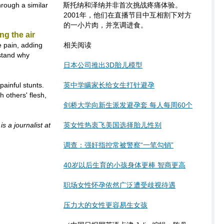
rough a similar
斯托纳和泽纳并非首次挑战疼痛体验。
2001年，他们在直播节目中互相割下对方
的一小片肉，并烹调进食。
ng the air
e pain, adding
相关阅读
stand why
日本公司推出3D胎儿模型
ainful stunts.
英中学瞒家长给女生打针避孕
 others' flesh,
剑桥大学向新生派发避孕套 每人每周60个
 a journalist at
英女性热衷飞美国选择胎儿性别
调查：强奸指控常被警察“一笔勾销”
40岁以后生育的小孩身体更棒 智商更高
职场女性怀孕依然广泛遭受歧视待遇
压力大的女性更容易生女孩