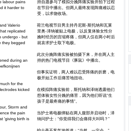
e labour pains
持自愿参与了模拟分娩阵痛实验并拍下过程
d it harder to
在节目中播出。但两人最终发现阵痛难以忍
受，以求饶收场。
and Valerio
荷兰电视节目男主持丹尼斯-斯托纳和瓦莱
hat replicated
里奥-泽纳被贴上电极，以反复体验女性分
o undergo - but
娩时经历的宫缩疼痛，但两人仅在两小时后
e they begged
就哀求护士取下电极。
此次分娩阵痛实验被拍摄下来，并在两人主
eened during an
持的热门电视节目《豚鼠》中播出。
oefkonijnen
但事实证明，两人难以忍受阵痛的折磨，电
极开始工作后痛苦地扭动。
 much for the
lectrodes kicked
在模拟阵痛实验前，斯托纳和泽纳透露他们
想体验女性分娩的痛苦，因为他们听说“生
孩子是最疼痛的事情”。
bour, Storm and
ence the pain
当护士将电极绑贴在两人腹部并启动时，泽
 'giving birth is
纳问护士：“你觉得我们会痛得大叫吗？”
护士毫不客气地答道：“当然，一定会。”