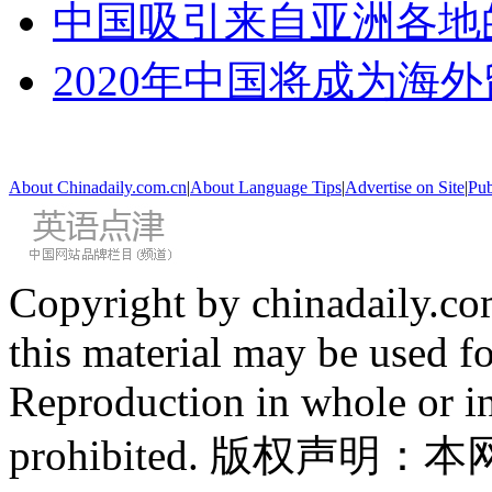
中国吸引来自亚洲各地
2020年中国将成为海
About Chinadaily.com.cn
|
About Language Tips
|
Advertise on Site
|
Pub
Copyright by chinadaily.com
this material may be used f
Reproduction in whole or in
prohibited. 版权