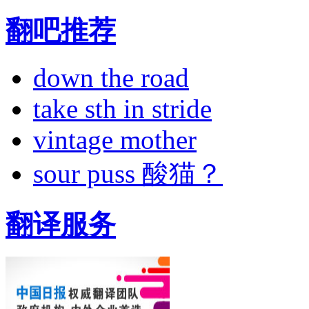
翻吧推荐
down the road
take sth in stride
vintage mother
sour puss 酸猫？
翻译服务