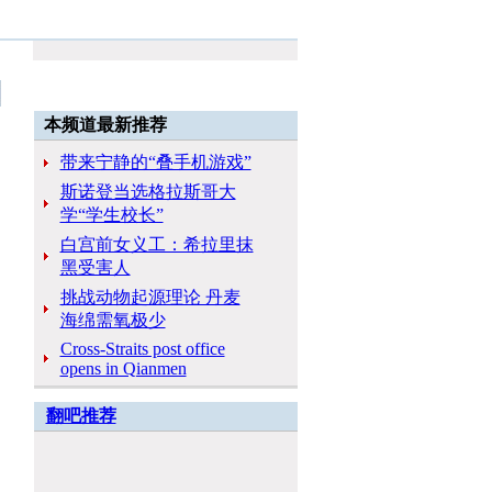
本频道最新推荐
带来宁静的“叠手机游戏”
斯诺登当选格拉斯哥大
学“学生校长”
白宫前女义工：希拉里抹
黑受害人
挑战动物起源理论 丹麦
海绵需氧极少
Cross-Straits post office
opens in Qianmen
翻吧推荐