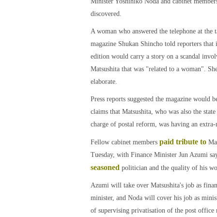
Minister Yoshihiko Noda and cabinet members
discovered.
A woman who answered the telephone at the t
magazine Shukan Shincho told reporters that 
edition would carry a story on a scandal invo
Matsushita that was "related to a woman". She
elaborate.
Press reports suggested the magazine would b
claims that Matsushita, who was also the state
charge of postal reform, was having an extra-m
paid tribute to
Fellow cabinet members
Mat
Tuesday, with Finance Minister Jun Azumi sa
seasoned
politician and the quality of his w
Azumi will take over Matsushita's job as finan
minister, and Noda will cover his job as minis
of supervising privatisation of the post office 