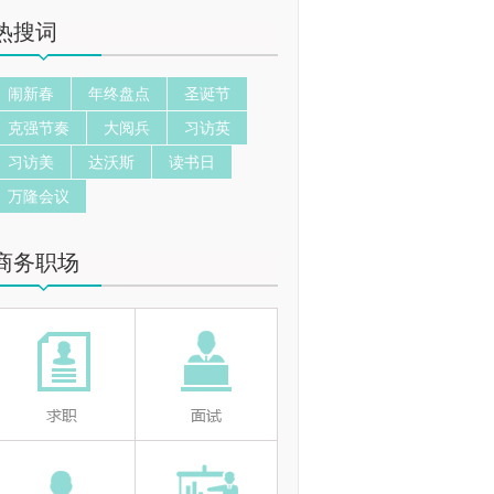
热搜词
闹新春
年终盘点
圣诞节
克强节奏
大阅兵
习访英
习访美
达沃斯
读书日
万隆会议
商务职场