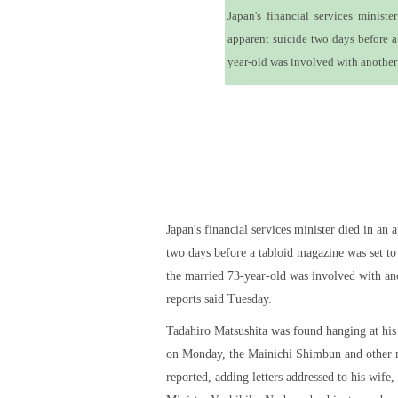
Japan's financial services minist
apparent suicide two days before a
year-old was involved with another
Japan's financial services minister died in an 
two days before a tabloid magazine was set to
the married 73-year-old was involved with a
reports said Tuesday.
Tadahiro Matsushita was found hanging at h
on Monday, the Mainichi Shimbun and other 
reported, adding letters addressed to his wife