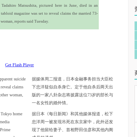
er Tadahiro Matsushita, pictured here in June, died in an
 tabloid magazine was set to reveal claims the married 73-
 woman, reports said Tuesday.
Get Flash Player
apparent suicide
据媒体周二报道，日本金融事务担当大臣松
 reveal claims
下忠洋疑似自杀身亡。定于他自杀后两天出
nother woman,
版的一家八卦杂志将披露这位73岁的部长与
一名女性的婚外情。
is Tokyo home
据日本《每日新闻》和其他媒体报道，松下
media
忠洋周一被发现吊死在东京家中，此外还发
, Prime
现了他留给妻子、首相野田佳彦和其他内阁