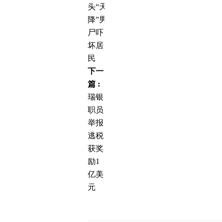
头“天
降”男
尸吓
坏居
民
下一
篇 :
瑞银
职员
举报
逃税
获奖
励1
亿美
元