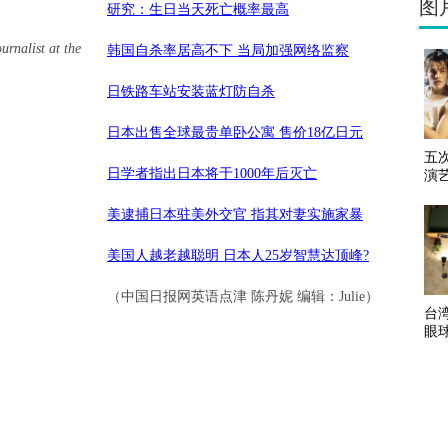
图
研究：生日当天死亡概率最高
rnalist at the
韩国自杀率居高不下 当局加强网络监察
日铁路车站安装蓝灯防自杀
日本出售全球最贵单卧公寓 售价18亿日元
五
日学者指出日本将于1000年后灭亡
演
美逮捕日本驻美外交官 指其对妻实施家暴
美国人越老越聪明 日本人25岁智慧达顶峰?
（中国日报网英语点津 陈丹妮 编辑：Julie）
台
眼