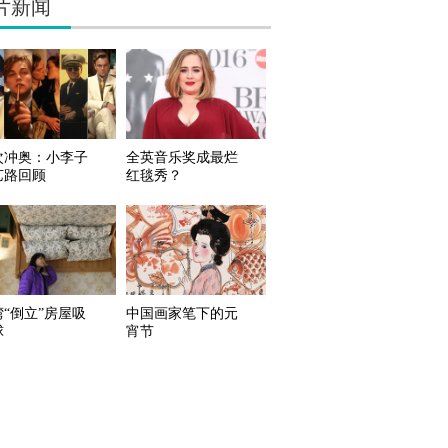
片新闻
次冲奥：小李子
全英音乐奖成最烂
艺路回顾
红毯秀？
湾“倒立”房屋吸
中国画家笔下的元
球
宵节