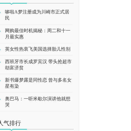
哆啦A梦注册成为川崎市正式居
民
网购最佳时机揭秘：周二和十一
月最实惠
英女性热衷飞美国选择胎儿性别
西班牙市长成罗宾汉 带头抢超市
劫富济贫
新书爆梦露是同性恋 曾与多名女
星有染
奥巴马：一听米歇尔演讲他就想
哭
人气排行