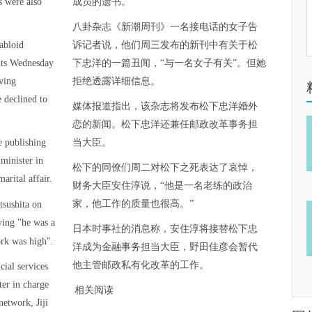
 were also
成员的遗书。
八卦杂志《新潮周刊》一名接电话的女子告
abloid
诉记者说，他们周三发布的新刊中有关于松
its Wednesday
下忠洋的一篇丑闻，“与一名女子有关”。但她
lving
拒绝透露详细信息。
 declined to
媒体报道指出，该杂志将发布松下忠洋婚外
恋的新闻。松下忠洋还兼任邮政改革事务担
e publishing
当大臣。
 minister in
松下的同僚们周二对松下之死表达了哀悼，
arital affair.
财务大臣安住淳说，“他是一名老练的政治
家，他工作的质量也很高。”
sushita on
ying "he was a
日本时事社的消息称，安住淳将接替松下忠
ork was high".
洋成为金融事务担当大臣，野田佳彦会暂代
他主管邮政私有化改革的工作。
cial services
ter in charge
相关阅读
network, Jiji