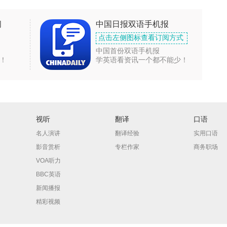
闻
中国日报双语手机报
点击左侧图标查看订阅方式
中国首份双语手机报
！
学英语看资讯一个都不能少！
视听
翻译
口语
名人演讲
翻译经验
实用口语
影音赏析
专栏作家
商务职场
VOA听力
BBC英语
新闻播报
精彩视频