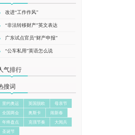
改进“工作作风”
“非法转移财产”英文表达
广东试点官员“财产申报”
“公车私用”英语怎么说
人气排行
热搜词
里约奥运
英国脱欧
母亲节
全国两会
奥斯卡
闹新春
年终盘点
克强节奏
大阅兵
圣诞节