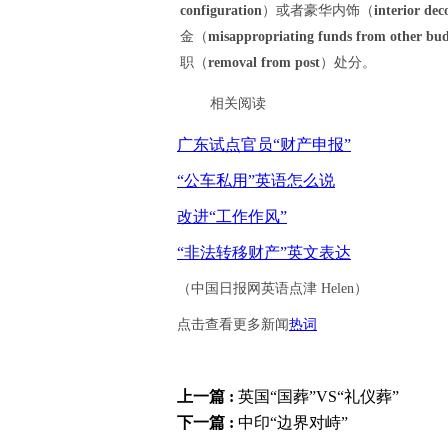
configuration
）或者豪华内饰（
interior dec
金（
misappropriating funds from other bud
职（
removal from post
）处分。
相关阅读
广东试点官员“财产申报”
“公车私用”英语怎么说
改进“工作作风”
“非法转移财产”英文表达
（中国日报网英语点津 Helen）
点击查看更多新闻
热词
上一篇 :
英国“国葬”VS“礼仪葬”
下一篇 :
中印“边界对峙”