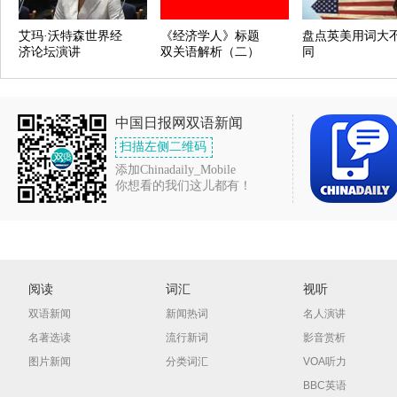
艾玛·沃特森世界经
《经济学人》标题
盘点英美用词大
济论坛演讲
双关语解析（二）
同
中国日报网双语新闻
扫描左侧二维码
添加Chinadaily_Mobile
你想看的我们这儿都有！
阅读
词汇
视听
双语新闻
新闻热词
名人演讲
名著选读
流行新词
影音赏析
图片新闻
分类词汇
VOA听力
BBC英语