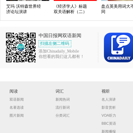
艾玛·沃特森世界经
《经济学人》标题
盘点英美用词大
济论坛演讲
双关语解析（二）
同
中国日报网双语新闻
扫描左侧二维码
添加Chinadaily_Mobile
你想看的我们这儿都有！
阅读
词汇
视听
双语新闻
新闻热词
名人演讲
名著选读
流行新词
影音赏析
图片新闻
分类词汇
VOA听力
BBC英语
新闻播报