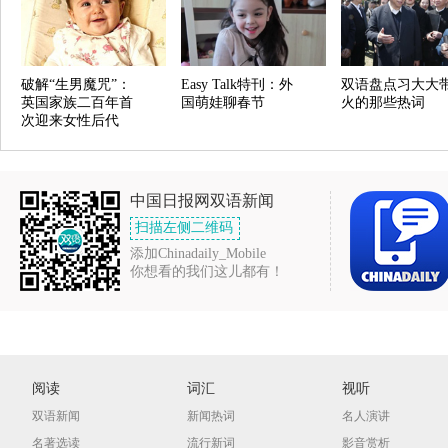
破解“生男魔咒”：
Easy Talk特刊：外
双语盘点习大大
英国家族二百年首
国萌娃聊春节
火的那些热词
次迎来女性后代
中国日报网双语新闻
扫描左侧二维码
添加Chinadaily_Mobile
你想看的我们这儿都有！
阅读
词汇
视听
双语新闻
新闻热词
名人演讲
名著选读
流行新词
影音赏析