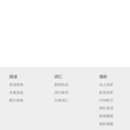
阅读
词汇
视听
双语新闻
新闻热词
名人演讲
名著选读
流行新词
影音赏析
图片新闻
分类词汇
VOA听力
BBC英语
新闻播报
精彩视频