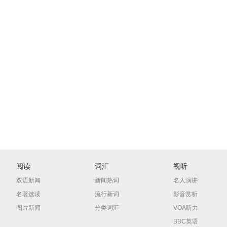
阅读
词汇
视听
双语新闻
新闻热词
名人演讲
名著选读
流行新词
影音赏析
图片新闻
分类词汇
VOA听力
BBC英语