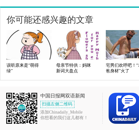
你可能还感兴趣的文章
误听原来是“萌得
母亲节特供：妈咪
宅男们欢呼吧！“
绿”
新词大盘点
爸身材”火了
中国日报网双语新闻
扫描左侧二维码
添加Chinadaily_Mobile
你想看的我们这儿都有！