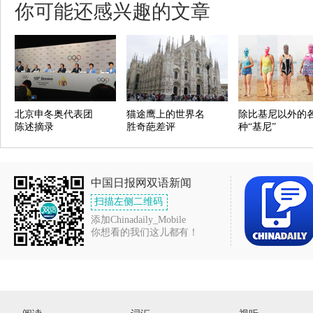
你可能还感兴趣的文章
北京申冬奥代表团
猫途鹰上的世界名
除比基尼以外的
陈述摘录
胜奇葩差评
种“基尼”
中国日报网双语新闻
扫描左侧二维码
添加Chinadaily_Mobile
你想看的我们这儿都有！