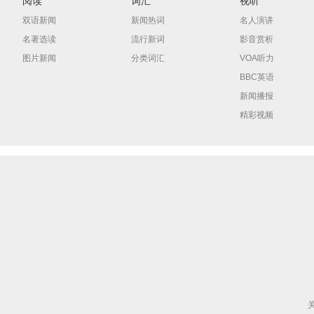
阅读
词汇
视听
双语新闻
新闻热词
名人演讲
名著选读
流行新词
影音赏析
图片新闻
分类词汇
VOA听力
BBC英语
新闻播报
精彩视频