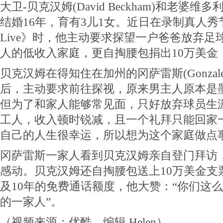
大卫-贝克汉姆(David Beckham)和老婆维多利亚(Vi
结婚16年，育有3儿1女。近日在录制真人秀节目《
Live》时，他主动要求探望一户爸爸放弃
人的低收入家庭，更自掏腰包捐出10万美金
贝克汉姆在得知住在加州的冈萨雷斯(Gonzal
后，主动要求前往探视，原来男主人原本是
但为了和家人能够常见面，只好放弃球员生
工人，收入顿时锐减，且一个礼拜只能回家
自己的人生很幸运，所以想为这个家庭做点
冈萨雷斯一家人看到贝克汉姆亲自登门拜访
感动。贝克汉姆还自掏腰包送上10万美金支
及10年的免费通话额度，他大赞：“你们这
的一家人”。
（视频来源：优酷，编辑 Helen）