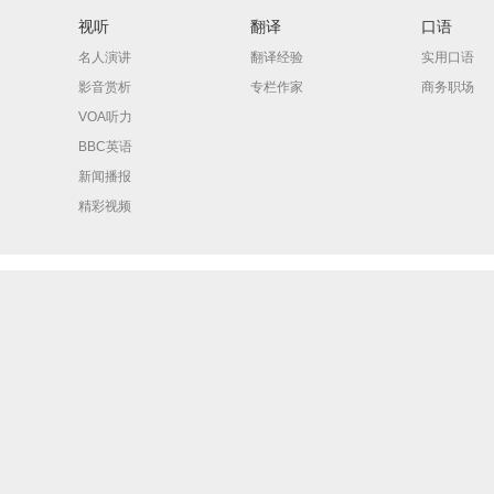
视听
翻译
口语
名人演讲
翻译经验
实用口语
影音赏析
专栏作家
商务职场
VOA听力
BBC英语
新闻播报
精彩视频