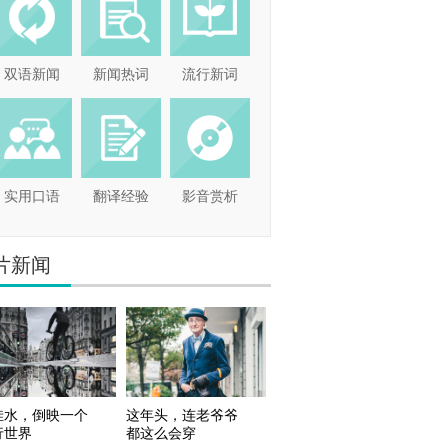
双语新闻
新闻热词
流行新词
实用口语
翻译经验
影音赏析
片新闻
洼水，倒映一个
这年头，连老爷爷
行世界
都这么会穿