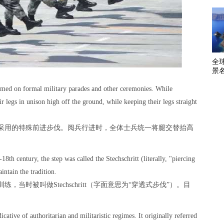
全
景
ormed on formal military parades and other ceremonies. While
 legs in unison high off the ground, while keeping their legs straight
采用的特殊前进步伐。阅兵行进时，全体士兵统一将腿交替抬高
18th century, the step was called the Stechschritt (literally, "piercing
intain the tradition.
当时被叫做Stechschritt（字面意思为“穿透式步伐”）。目
icative of authoritarian and militaristic regimes. It originally referred