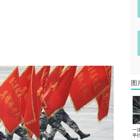
图
一
平