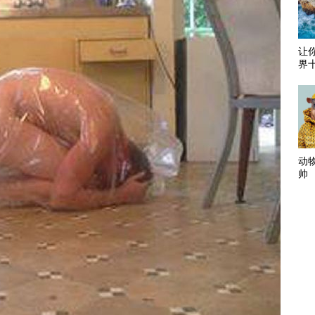
让
界
动
帅