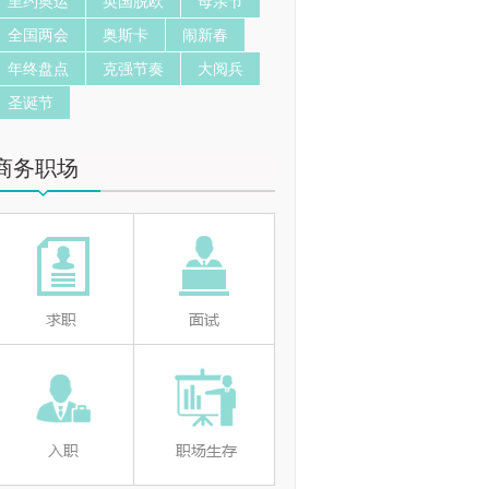
里约奥运
英国脱欧
母亲节
全国两会
奥斯卡
闹新春
年终盘点
克强节奏
大阅兵
圣诞节
商务职场