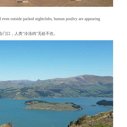
d even outside packed nightclubs, human poultry are appearing
门口，人类“冷冻鸡”无处不在。