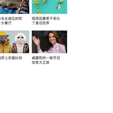
你永生难忘的世
我用花瓣果子变出
十大餐厅
了童话世界
物穿上衣服比你
威廉凯特一家开启
加拿大之旅