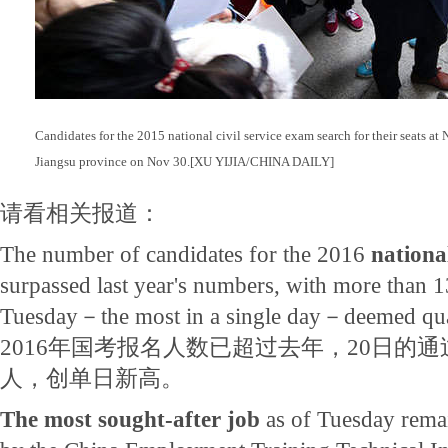
Candidates for the 2015 national civil service exam search for their seats at
Jiangsu province on Nov 30.[XU YIJIA/CHINA DAILY]
请看相关报道：
The number of candidates for the 2016
nationa
surpassed last year's numbers, with more than 
Tuesday－the most in a single day－deemed qual
2016年国考报名人数已超过去年，20日的通
人，创单日新高。
The most sought-after job
as of Tuesday remai