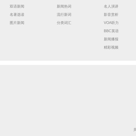
双语新闻
新闻热词
名人演讲
名著选读
流行新词
影音赏析
图片新闻
分类词汇
VOA听力
BBC英语
新闻播报
精彩视频