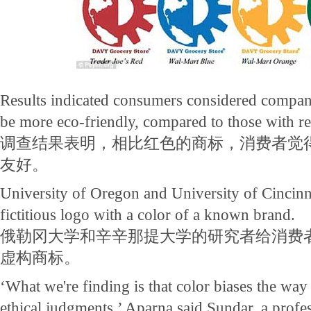
Results indicated consumers considered compani
be more eco-friendly, compared to those with re
调查结果表明，相比红色的商标，消费者觉
友好。
University of Oregon and University of Cincinn
fictitious logo with a color of a known brand.
俄勒冈大学和辛辛那提大学的研究者给消费
虚构商标。
‘What we're finding is that color biases the w
ethical judgments,’ Aparna said Sundar, a profe