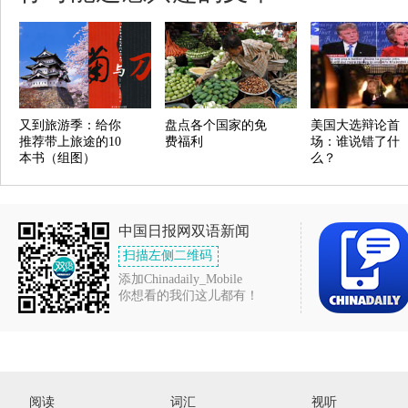
又到旅游季：给你
盘点各个国家的免
美国大选辩论首
推荐带上旅途的10
费福利
场：谁说错了什
本书（组图）
么？
中国日报网双语新闻
扫描左侧二维码
添加Chinadaily_Mobile
你想看的我们这儿都有！
阅读
词汇
视听