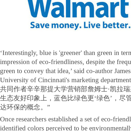
‘Interestingly, blue is 'greener' than green in t
impression of eco-friendliness, despite the freq
green to convey that idea,’ said co-author James 
University of Cincinnati's marketing department
共同作者辛辛那提大学营销部詹姆士·凯拉瑞
生态友好印象上，蓝色比绿色更‘绿色’，尽
达环保的概念。”
Once researchers established a set of eco-friendl
identified colors perceived to be environmentall