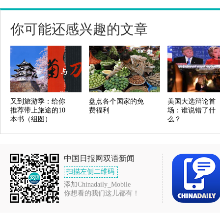
你可能还感兴趣的文章
又到旅游季：给你
盘点各个国家的免
美国大选辩论首
推荐带上旅途的10
费福利
场：谁说错了什
本书（组图）
么？
中国日报网双语新闻
扫描左侧二维码
添加Chinadaily_Mobile
你想看的我们这儿都有！