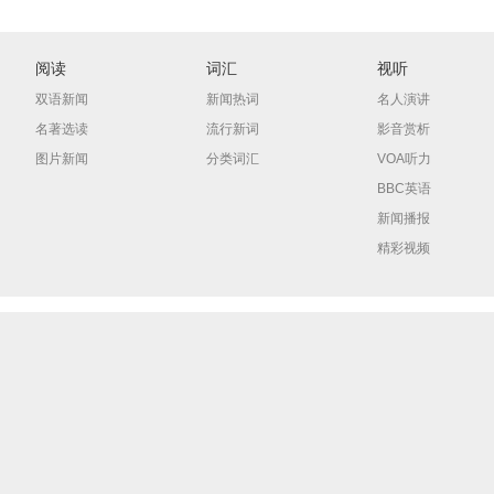
阅读
词汇
视听
双语新闻
新闻热词
名人演讲
名著选读
流行新词
影音赏析
图片新闻
分类词汇
VOA听力
BBC英语
新闻播报
精彩视频