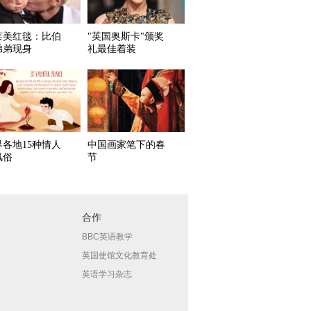
莱美红毯：比伯
"英国奥斯卡"颁奖
弟弟现身
礼最佳着装
界各地15种情人
中国画家笔下的春
风俗
节
合作
BBC英语教学
英国使馆文化教育处
英语学习杂志