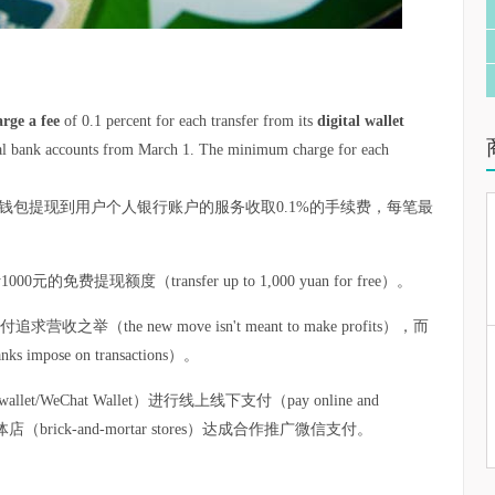
rge a fee
of 0.1 percent for each transfer from its
digital wallet
nal bank accounts from March 1. The minimum charge for each
信钱包提现到用户个人银行账户的服务收取0.1%的手续费，每笔最
00元的免费提现额度（transfer up to 1,000 yuan for free）。
he new move isn't meant to make profits），而
impose on transactions）。
t/WeChat Wallet）进行线上线下支付（pay online and
rick-and-mortar stores）达成合作推广微信支付。