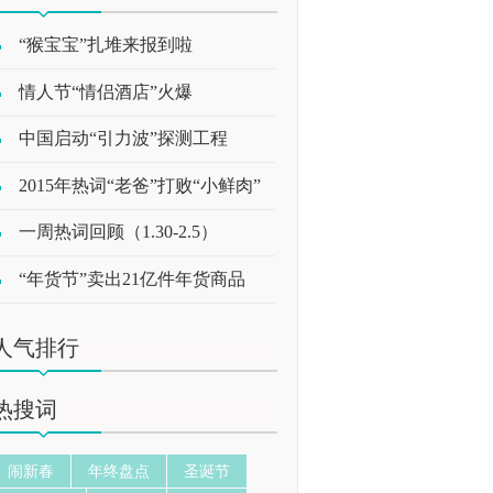
“猴宝宝”扎堆来报到啦
情人节“情侣酒店”火爆
中国启动“引力波”探测工程
2015年热词“老爸”打败“小鲜肉”
一周热词回顾（1.30-2.5）
“年货节”卖出21亿件年货商品
人气排行
热搜词
闹新春
年终盘点
圣诞节