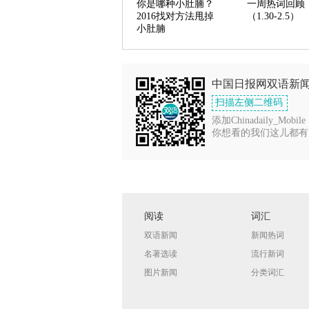
你是哪种小肚腩？
一周热词回顾
2016找对方法甩掉
（1.30-2.5）
小肚腩
中国日报网双语新
扫描左侧二维码
添加Chinadaily_Mobile
你想看的我们这儿都有
阅读
词汇
双语新闻
新闻热词
名著选读
流行新词
图片新闻
分类词汇