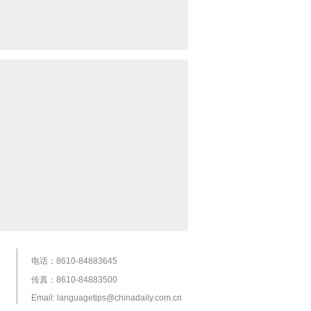
电话：8610-84883645
传真：8610-84883500
Email: languagetips@chinadaily.com.cn