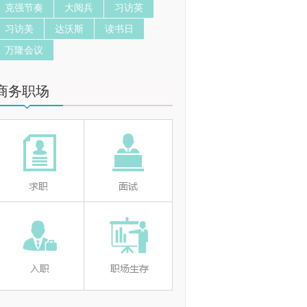
克强节奏
大阅兵
习访英
习访美
达沃斯
读书日
万隆会议
商务职场