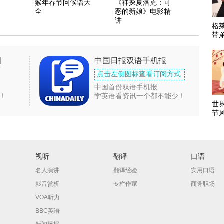
猴年春节问候语大
《神探夏洛克：可
全
恶的新娘》电影精
讲
格
带
闻
中国日报双语手机报
点击左侧图标查看订阅方式
中国首份双语手机报
！
学英语看资讯一个都不能少！
世
节
视听
翻译
口语
名人演讲
翻译经验
实用口语
影音赏析
专栏作家
商务职场
VOA听力
BBC英语