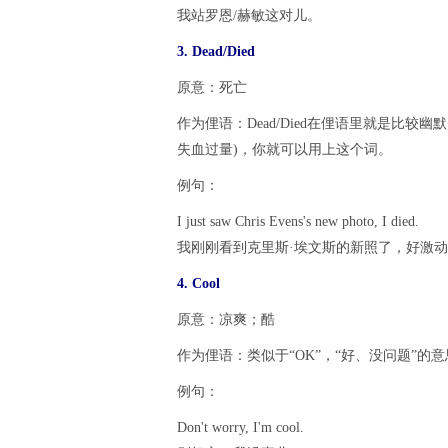
我站罗恩/赫敏这对儿。
3. Dead/Died
原意：死亡
作为俚语：Dead/Died在俚语里就是比较
失血过量)，你就可以用上这个词。
例句：
I just saw Chris Evens's new photo, I died.
我刚刚看到克里斯·埃文斯的新照了，好激
4. Cool
原意：凉爽；酷
作为俚语：类似于“OK”，“好、没问题”的
例句：
Don't worry, I'm cool.