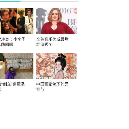
次冲奥：小李子
全英音乐奖成最烂
艺路回顾
红毯秀？
湾“倒立”房屋吸
中国画家笔下的元
球
宵节