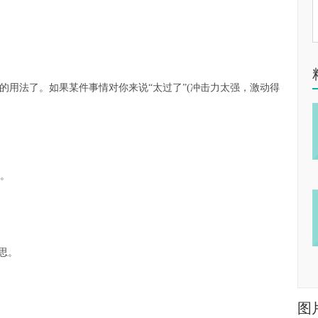
幽默的用法了。如果某件事情对你来说“太过了”(冲击力太强，激动得
动。
意思。
图