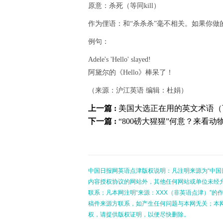
原意：杀死（等同kill）
作为俚语：和“杀杀杀”毫不相关。如果你做的
例句：
Adele's 'Hello' slayed!
阿黛尔的《Hello》棒呆了！
（来源：沪江英语 编辑：杜娟）
上一篇 :
美国大选正在用的英文术语（
下一篇 :
“800磅大猩猩”何意？来看动
中国日报网英语点津版权说明：凡注明来源为“中国
内容授权协议的网站外，其他任何网站或单位未经允许
联系；凡本网注明“来源：XXX（非英语点津）”
稿件来源方联系，如产生任何问题与本网无关；本
权，请提供版权证明，以便尽快删除。