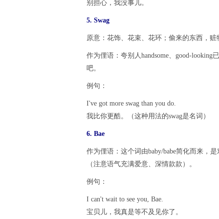
别担心，我没事儿。
5. Swag
原意：花饰、花束、花环；偷来的东西，赃
作为俚语：夸别人handsome、good-loo
吧。
例句：
I've got more swag than you do.
我比你更酷。（这种用法的swag是名词）
6. Bae
作为俚语：这个词由baby/babe简化而来，
（注意语气充满爱意、深情款款）。
例句：
I can't wait to see you, Bae.
宝贝儿，我真是等不及见你了。