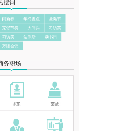
热搜词
闹新春
年终盘点
圣诞节
克强节奏
大阅兵
习访英
习访美
达沃斯
读书日
万隆会议
商务职场