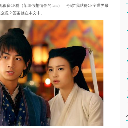
多CP粉（某组假想情侣的fans），号称“我站得CP全世界最
文怎么说？答案就在本文中。