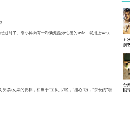
物
king已经过时了。夸小鲜肉有一种新潮酷炫性感的style，就用上swag
五
演
台
是对男票/女票的爱称，相当于“宝贝儿”啦，“甜心”啦，“亲爱的”啦
眼