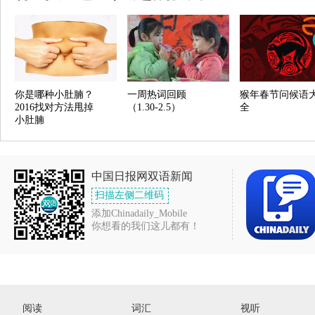
你是哪种小肚腩？
一周热词回顾
猴年春节问候语
2016找对方法甩掉
（1.30-2.5）
全
小肚腩
中国日报网双语新闻
扫描左侧二维码
添加Chinadaily_Mobile
你想看的我们这儿都有！
阅读
词汇
视听