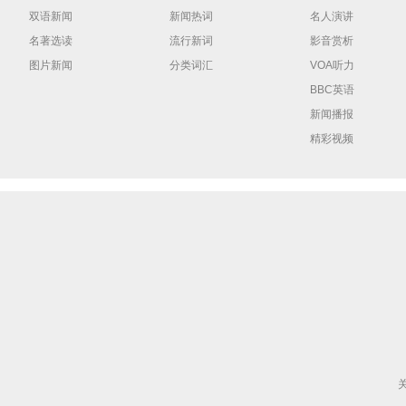
双语新闻
新闻热词
名人演讲
名著选读
流行新词
影音赏析
图片新闻
分类词汇
VOA听力
BBC英语
新闻播报
精彩视频