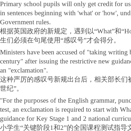
Primary school pupils will only get credit for 
in sentences beginning with 'what' or 'how', und
Government rules.
根据英国政府的新规定，遇到以“What”和“
生们必须在句尾使用“感叹号”才会得分。
Ministers have been accused of "taking writing 
century" after issuing the restrictive new guida
an "exclamation".
这种严厉的感叹号新规出台后，相关部长们被
世纪”。
"For the purposes of the English grammar, punc
test, an exclamation is required to start with Wh
guidance for Key Stage 1 and 2 national curricul
小学生“关键阶段1和2”的全国课程测试指导