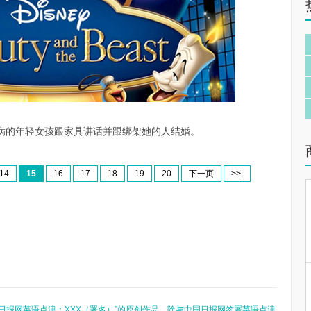
病的年轻女孩跟家具讲话并跟绑架她的人结婚。
14
15
16
17
18
19
20
下一页
>>|
日报网英语点津：XXX（署名）”的原创作品，除与中国日报网签署英语点津