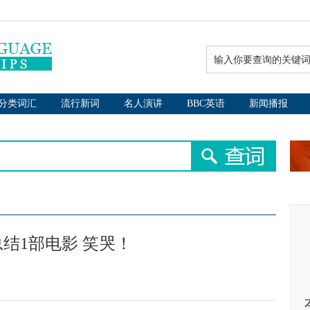
分类词汇
流行新词
名人演讲
BBC英语
新闻播报
结1部电影 笑哭！