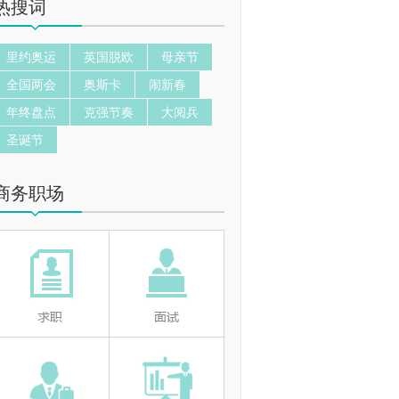
热搜词
里约奥运
英国脱欧
母亲节
全国两会
奥斯卡
闹新春
年终盘点
克强节奏
大阅兵
圣诞节
商务职场