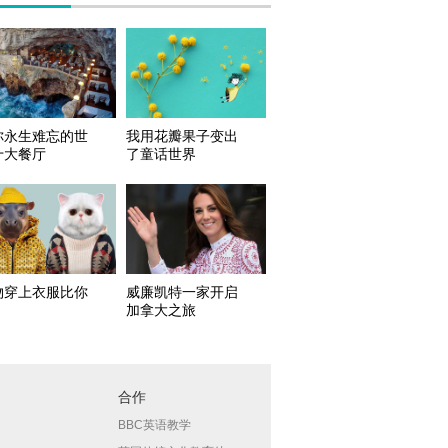
你永生难忘的世
我用花瓣果子变出
十大餐厅
了童话世界
物穿上衣服比你
威廉凯特一家开启
加拿大之旅
合作
BBC英语教学