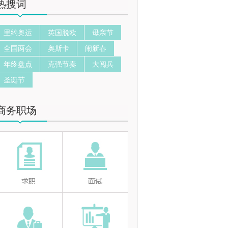
热搜词
里约奥运
英国脱欧
母亲节
全国两会
奥斯卡
闹新春
年终盘点
克强节奏
大阅兵
圣诞节
商务职场