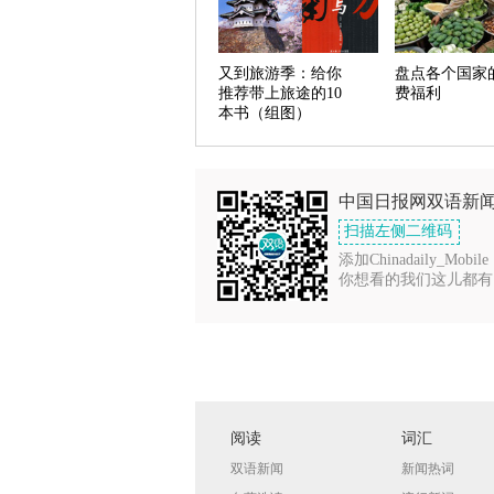
又到旅游季：给你
盘点各个国家
推荐带上旅途的10
费福利
本书（组图）
中国日报网双语新
扫描左侧二维码
添加Chinadaily_Mobile
你想看的我们这儿都有
阅读
词汇
双语新闻
新闻热词