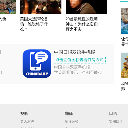
的免
美国大选辩论首
20首最魔性的洗脑
场：谁说错了什
神曲：为什么它们
么？
挥之不去
让
界
闻
中国日报双语手机报
点击左侧图标查看订阅方式
中国首份双语手机报
！
学英语看资讯一个都不能少！
动
帅
视听
翻译
口语
名人演讲
翻译经验
实用口语