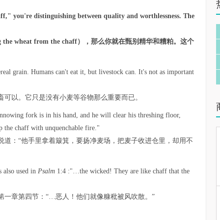
ff," you're distinguishing between quality and worthlessness. The
the wheat from the chaff），那么你就在甄别精华和糟粕。这个
real grain. Humans can't eat it, but livestock can. It's not as important
畜可以。它只是没有小麦等谷物那么重要而已。
nnowing fork is in his hand, and he will clear his threshing floor,
p the chaff with unquenchable fire."
翰说道：“他手里拿着簸箕，要扬净麦场，把麦子收进仓里，却用不
s also used in
Psalm
1:4 :"…the wicked! They are like chaff that the
第一章第四节：“…恶人！他们就像糠秕被风吹散。”