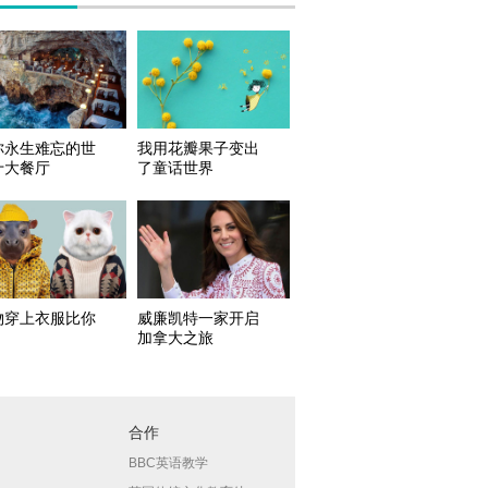
你永生难忘的世
我用花瓣果子变出
十大餐厅
了童话世界
物穿上衣服比你
威廉凯特一家开启
加拿大之旅
合作
BBC英语教学