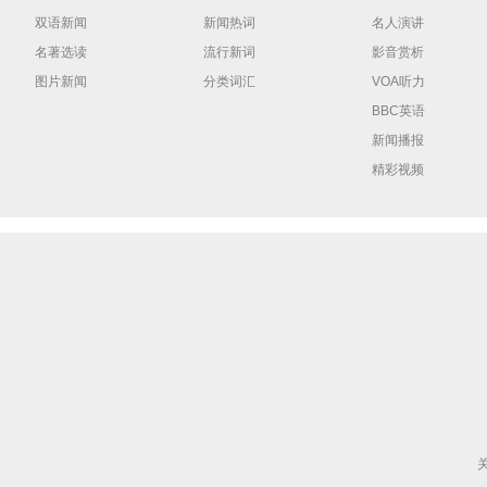
双语新闻
新闻热词
名人演讲
名著选读
流行新词
影音赏析
图片新闻
分类词汇
VOA听力
BBC英语
新闻播报
精彩视频