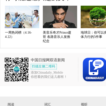
一周热词榜（4.16-
美音乐奇才Prince逝
地球日：你可以
4.22）
世 各路音乐人发推
体力行的5件事
纪念
中国日报网双语新闻
扫描左侧二维码
添加Chinadaily_Mobile
你想看的我们这儿都有！
阅读
词汇
视听