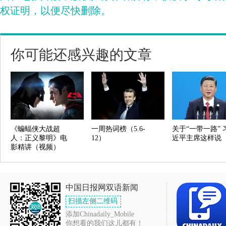
权证明，以便尽快删除。
你可能还感兴趣的文章
《蝙蝠侠大战超
一周热词榜（5.6-
关于“一带一路” 
人：正义黎明》电
12）
近平主席这样说
影精讲（视频）
中国日报网双语新闻
扫描左侧二维码
添加Chinadaily_Mobile
你想看的我们这儿都有！