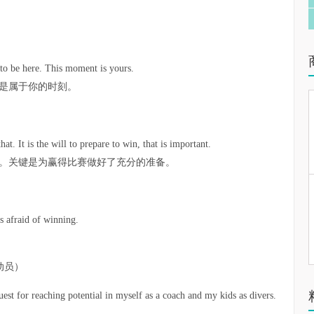
to be here. This moment is yours.
是属于你的时刻。
at. It is the will to prepare to win, that is important.
。关键是为赢得比赛做好了充分的准备。
s afraid of winning.
运动员）
est for reaching potential in myself as a coach and my kids as divers.