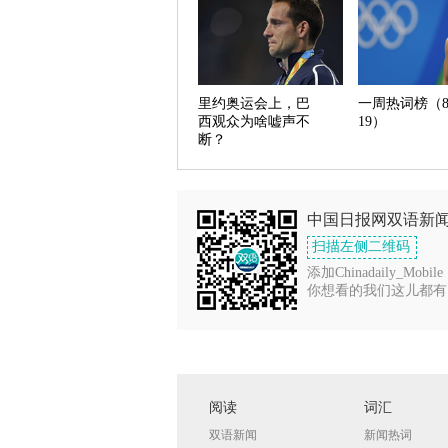
里约奥运会上，巴
一周热词榜（8.
西观众为啥嘘声不
19）
断？
中国日报网双语新
扫描左侧二维码
添加Chinadaily_Mobile
你想看的我们这儿都有
阅读
词汇
双语新闻
新闻热词