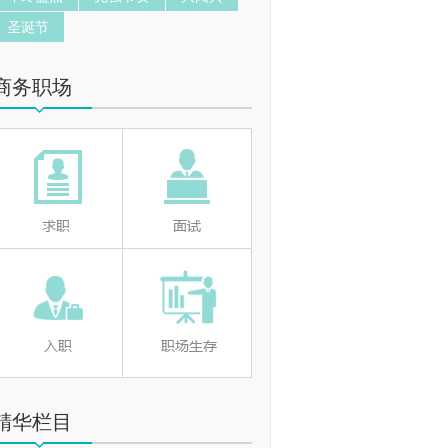
圣诞节
商务职场
精华栏目