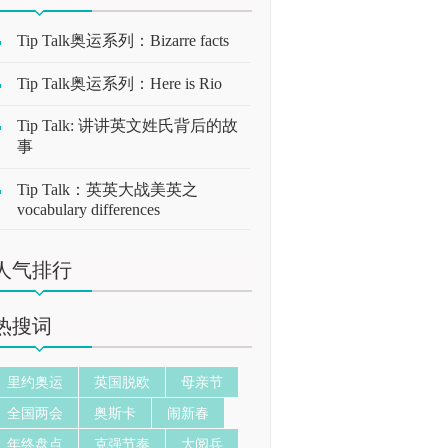
Tip Talk奥运系列：Bizarre facts
Tip Talk奥运系列：Here is Rio
Tip Talk: 讲讲英文姓氏背后的故
事
Tip Talk：英英大战美英之
vocabulary differences
人气排行
热搜词
里约奥运
英国脱欧
母亲节
全国两会
奥斯卡
闹新春
年终盘点
克强节奏
大阅兵