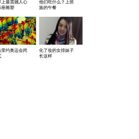
界上最震撼人心
他们吃什么？上班
5座雕塑
族的午餐
击里约奥运会闭
化了妆的女排妹子
式
长这样