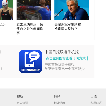
13-
直击里约奥运：领
美游泳冠军里约被
奖台之外的趣闻轶
抢剧情大反转？
事
闻
中国日报双语手机报
点击左侧图标查看订阅方式
中国首份双语手机报
！
学英语看资讯一个都不能少！
视听
翻译
口语
名人演讲
翻译经验
实用口语