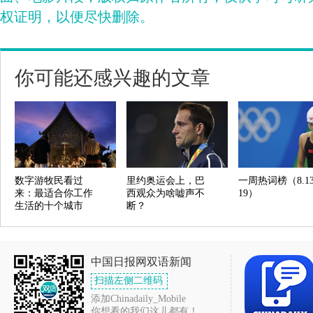
权证明，以便尽快删除。
你可能还感兴趣的文章
数字游牧民看过
里约奥运会上，巴
一周热词榜（8.13
来：最适合你工作
西观众为啥嘘声不
19）
生活的十个城市
断？
中国日报网双语新闻
扫描左侧二维码
添加Chinadaily_Mobile
你想看的我们这儿都有！