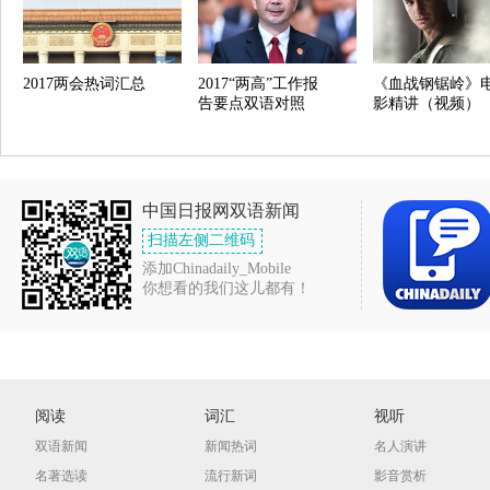
2017两会热词汇总
2017“两高”工作报
《血战钢锯岭》
告要点双语对照
影精讲（视频）
中国日报网双语新闻
扫描左侧二维码
添加Chinadaily_Mobile
你想看的我们这儿都有！
阅读
词汇
视听
双语新闻
新闻热词
名人演讲
名著选读
流行新词
影音赏析