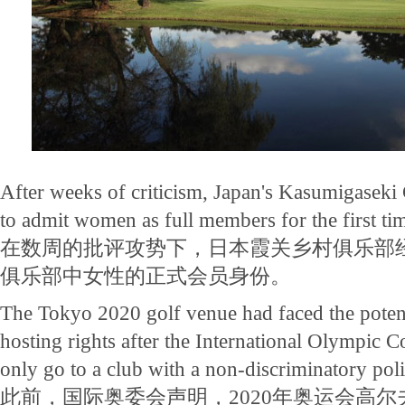
After weeks of criticism, Japan's Kasumigaseki
to admit women as full members for the first ti
在数周的批评攻势下，日本霞关乡村俱乐部
俱乐部中女性的正式会员身份。
The Tokyo 2020 golf venue had faced the potent
hosting rights after the International Olympic 
only go to a club with a non-discriminatory poli
此前，国际奥委会声明，2020年奥运会高