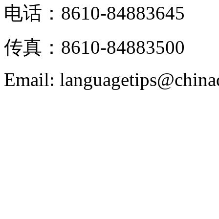
电话：8610-84883645
传真：8610-84883500
Email: languagetips@china