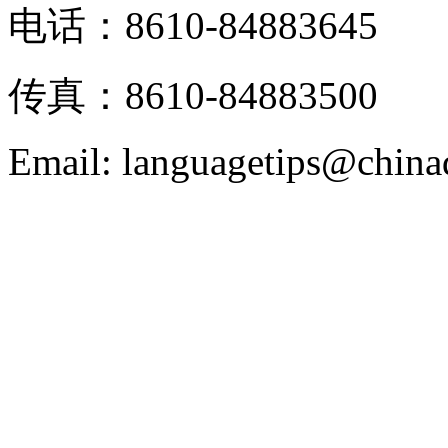
电话：8610-84883645
传真：8610-84883500
Email: languagetips@china