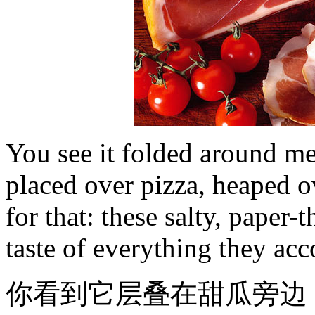
You see it folded around me
placed over pizza, heaped o
for that: these salty, paper-t
taste of everything they ac
你看到它层叠在甜瓜旁边