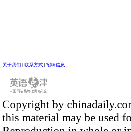
关于我们
|
联系方式
|
招聘信息
Copyright by chinadaily.com
this material may be used f
Reproduction in whole or in