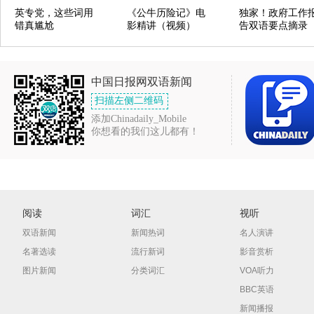
英专党，这些词用
《公牛历险记》电
独家！政府工作
错真尴尬
影精讲（视频）
告双语要点摘录
中国日报网双语新闻
扫描左侧二维码
添加Chinadaily_Mobile
你想看的我们这儿都有！
阅读
词汇
视听
双语新闻
新闻热词
名人演讲
名著选读
流行新词
影音赏析
图片新闻
分类词汇
VOA听力
BBC英语
新闻播报