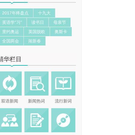
2017年终盘点
十九大
英语学"习"
读书日
母亲节
里约奥运
英国脱欧
奥斯卡
全国两会
闹新春
精华栏目
双语新闻
新闻热词
流行新词