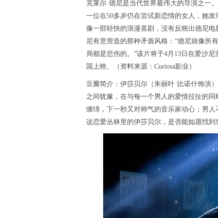
克莱尔·德尼是当代世界最伟大的导演之一。
一位在50多岁仍在尝试新恋情的女人，她
像一部轻快的浪漫喜剧，没有反映出德尼电
尼有意营造的那种矛盾风格：“德尼就像所
局都是悲伤的。”该片将于4月13日在爱沙尼亚
国上映。（资料来源：Curiosa影业）
豆瓣简介：伊莎贝尔（朱丽叶·比诺什饰演
之间犹豫，在与每一个男人的爱情拉扯的同
缠绵，下一秒又对帅气的音乐家动心；男人
这恋爱丛林里的伊莎贝尔，是否能如愿找到