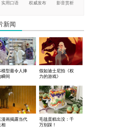
实用口语
权威发布
影音赏析
片新闻
体模型最令人捧
假如迪士尼拍《权
的瞬间
力的游戏》
直漫画揭露当代
毛毯蛋糕出没：千
生相
万别踩！