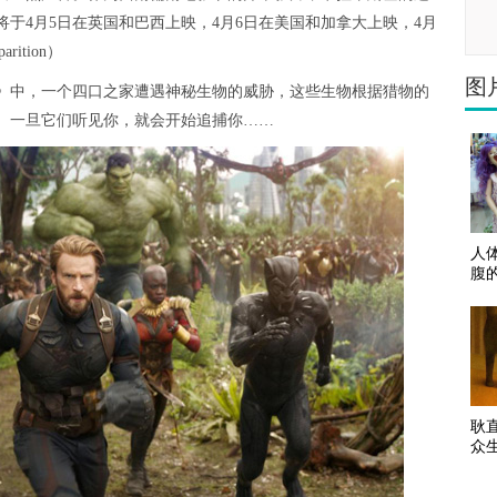
于4月5日在英国和巴西上映，4月6日在美国和加拿大上映，4月
ition）
图
》中，一个四口之家遭遇神秘生物的威胁，这些生物根据猎物的
。一旦它们听见你，就会开始追捕你……
人
腹
耿
众