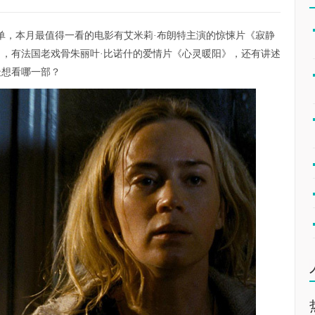
单，本月最值得一看的电影有艾米莉·布朗特主演的惊悚片《寂静
》，有法国老戏骨朱丽叶·比诺什的爱情片《心灵暖阳》，还有讲述
最想看哪一部？