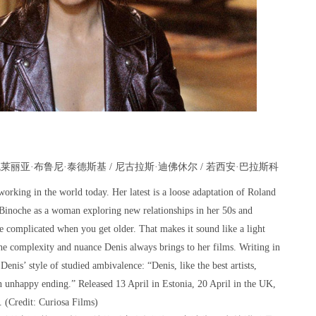
瓦莱丽亚·布鲁尼·泰德斯基 / 尼古拉斯·迪佛休尔 / 若西安·巴拉斯科
working in the world today. Her latest is a loose adaptation of Roland
e Binoche as a woman exploring new relationships in her 50s and
complicated when you get older. That makes it sound like a light
he complexity and nuance Denis always brings to her films. Writing in
nis’ style of studied ambivalence: “Denis, like the best artists,
n unhappy ending.” Released 13 April in Estonia, 20 April in the UK,
. (Credit: Curiosa Films)