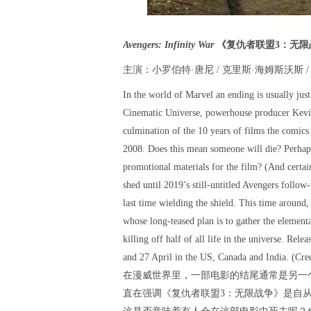
Avengers: Infinity War
《复仇者联盟3：无限
主演：小罗伯特·唐尼 / 克里斯·海姆斯沃斯 / 
In the world of Marvel an ending is usually just
Cinematic Universe, powerhouse producer Kevi
culmination of the 10 years of films the comics 
2008. Does this mean someone will die? Perhap
promotional materials for the film? (And certa
shed until 2019’s still-untitled Avengers follo
last time wielding the shield. This time around,
whose long-teased plan is to gather the elementa
killing off half of all life in the universe. Re
and 27 April in the US, Canada and India. (Cre
在漫威世界里，一部电影的结尾通常是另一
直在强调《复仇者联盟3：无限战争》是自从