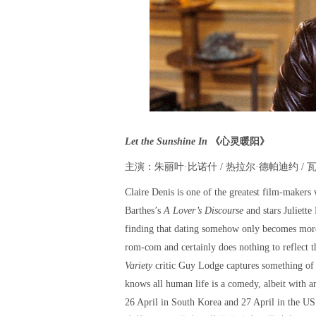
Let the Sunshine In
《心灵暖阳》
主演：朱丽叶·比诺什 / 热拉尔·德帕迪约 / 
Claire Denis is one of the greatest film-makers 
Barthes’s
A Lover’s Discourse
and stars Juliett
finding that dating somehow only becomes more 
rom-com and certainly does nothing to reflect t
Variety
critic Guy Lodge captures something of De
knows all human life is a comedy, albeit with a
26 April in South Korea and 27 April in the US