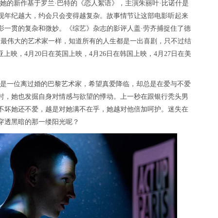
她的新作基于罗兰·巴特的《恋人絮语》，主演朱丽叶·比诺什是
发现年纪越大，约会只会变得越复杂。故事情节让这部电影听起来
影一贯的复杂和微妙。《综艺》杂志的影评人盖·劳齐捕捉住了德
有最伟大的艺术家一样，知道所有的人生都是一出喜剧，只不过结
上映，4月20日在英国上映，4月26日在韩国上映，4月27日在美
）是一位离过婚的巴黎艺术家，希望真爱降临，却总是在爱与不爱
时，她也发掘自身对情感与欲望的悸动。上一秒在跟银行秃头男
不坏她还不爱，越是对她满不在乎，她越对他倍加呵护。迷失在
穿透黑暗的那一缕阳光呢？