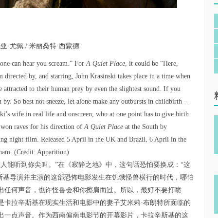
诺亚·尤佩 / 米丽桑特·西蒙德
o one can hear you scream.” For
A Quiet Place
, it could be “Here,
 directed by, and starring, John Krasinski takes place in a time when
attracted to their human prey by even the slightest sound. If you
 by. So best not sneeze, let alone make any outbursts in childbirth –
ki’s wife in real life and onscreen, who at one point has to give birth
 won raves for his direction of
A Quiet Place
at the South by
ng night film. Released 5 April in the UK and Brazil, 6 April in the
nam. (Credit: Apparition)
人能听到你尖叫。”在《寂静之地》中，这句话恐怕要换成：“这
辛斯基导演并主演的这部恐怖电影发生在饥饿怪兽横行的时代，哪怕
出任何声音，也许怪兽会和你擦肩而过。所以，最好不要打喷
是卡拉辛斯基在现实生活和电影中的妻子艾米莉·布朗特所面临的
出一点声音。作为西南偏南电影节的开幕影片，卡拉辛斯基的这