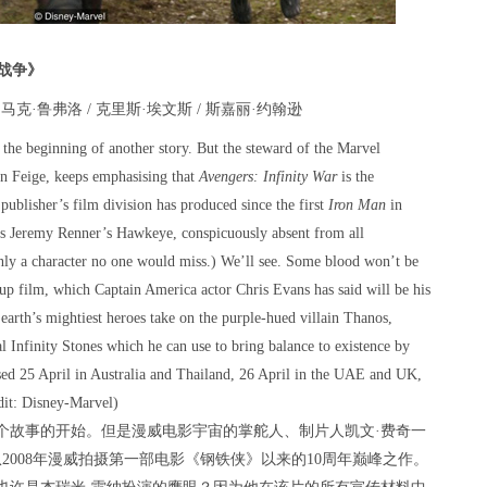
战争》
马克·鲁弗洛 / 克里斯·埃文斯 / 斯嘉丽·约翰逊
 the beginning of another story. But the steward of the Marvel
n Feige, keeps emphasising that
Avengers: Infinity War
is the
publisher’s film division has produced since the first
Iron Man
in
s Jeremy Renner’s Hawkeye, conspicuously absent from all
inly a character no one would miss.) We’ll see. Some blood won’t be
w-up film, which Captain America actor Chris Evans has said will be his
 earth’s mightiest heroes take on the purple-hued villain Thanos,
l Infinity Stones which he can use to bring balance to existence by
leased 25 April in Australia and Thailand, 26 April in the UAE and UK,
dit: Disney-Marvel)
个故事的开始。但是漫威电影宇宙的掌舵人、制片人凯文·费奇一
2008年漫威拍摄第一部电影《钢铁侠》以来的10周年巅峰之作。