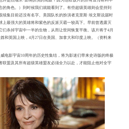
也许是杰瑞米·雷纳扮演的鹰眼？因为他在该片的所有宣传材料中
念的角色。）到时候我们就能看到了。有些超级英雄则会坚持到
，该续集目前还没有名字。美国队长的扮演者克里斯·埃文斯说届时
球上最强大的英雄将和紫色的反派灭霸一较高下。早前曾透露灭
它们杀掉宇宙中一半的生物，从而让世间恢复平衡。该片将于4月
联酋和英国上映，4月27日在美国、加拿大和印度上映。（资料来
漫威电影宇宙10周年的历史性集结，将为影迷们带来史诗版的终极
者联盟及其所有超级英雄盟友必须全力以赴，才能阻止他对全宇