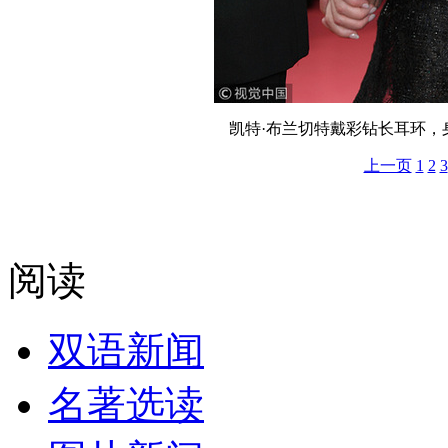
凯特·布兰切特戴彩钻长耳环，身穿
上一页
1
2
3
阅读
双语新闻
名著选读