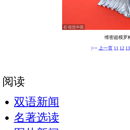
维密超模罗
|<<
上一页
11
12
13
阅读
双语新闻
名著选读