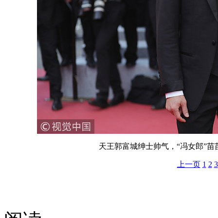
天王郭富城绅士帅气，“冯女郎”
上一页
1
2
3