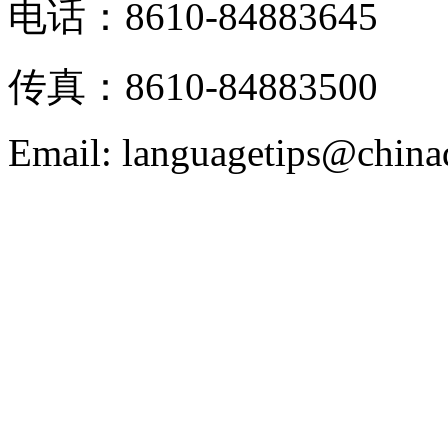
电话：8610-84883645
传真：8610-84883500
Email: languagetips@china