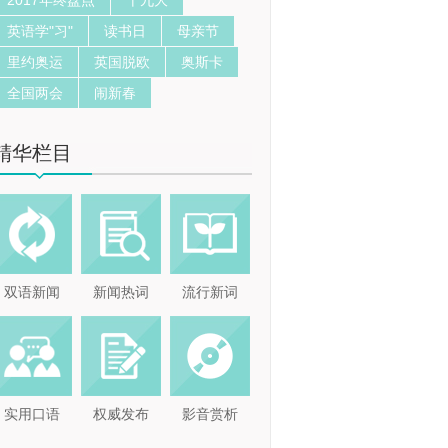
英语学"习"
读书日
母亲节
里约奥运
英国脱欧
奥斯卡
全国两会
闹新春
精华栏目
双语新闻
新闻热词
流行新词
实用口语
权威发布
影音赏析