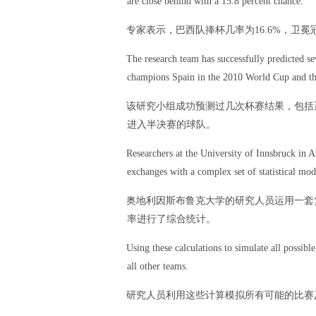
are close behind with a 15.8 percent chance.
专家表示，巴西队捧杯几率为16.6%，卫冕
The research team has successfully predicted s
champions Spain in the 2010 World Cup and thre
该研究小组成功预测过几次杯赛结果，包括正
进入半决赛的球队。
Researchers at the University of Innsbruck in 
exchanges with a complex set of statistical mod
奥地利因斯布鲁克大学的研究人员运用一套
率进行了综合统计。
Using these calculations to simulate all possi
all other teams.
研究人员利用这些计算模拟所有可能的比赛