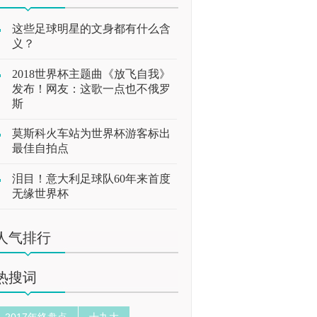
这些足球明星的文身都有什么含
义？
2018世界杯主题曲《放飞自我》
发布！网友：这歌一点也不俄罗
斯
莫斯科火车站为世界杯游客标出
最佳自拍点
泪目！意大利足球队60年来首度
无缘世界杯
人气排行
热搜词
2017年终盘点
十九大