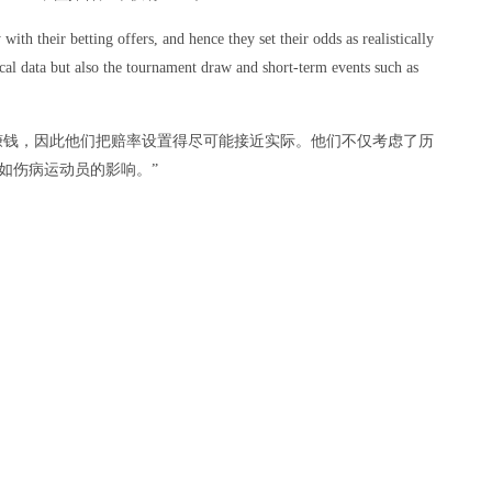
th their betting offers, and hence they set their odds as realistically
rical data but also the tournament draw and short-term events such as
赚钱，因此他们把赔率设置得尽可能接近实际。他们不仅考虑了历
如伤病运动员的影响。”