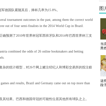
图
冠军德国队紧随其后，捧杯几率为15.8%。
everal tournament outcomes in the past, among them the correct world
e out of four semi-finalists in the 2014 World Cup in Brazil.
确预测了2010年世界杯冠军西班牙队和2014年巴西世界杯三支
当
黑
Austria combined the odds of 26 online bookmakers and betting
els.
复杂的统计模型，对26个网上赌注经纪人和博彩交易所的投注赔
这
ble games and results, Brazil and Germany came out on top more than
段
及其结果。巴西和德国夺冠的可能性位居其他所有球队之上。