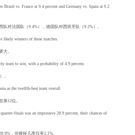
re Brazil vs. France at 9.4 percent and Germany vs. Spain at 9.2
队对法国队（9.4%），德国队对西班牙队（9.2%）。
 likely winners of these matches.
更大。
ly team to win, with a probability of 4.9 percent.
%）。
ia as the twelfth-best team overall.
第12位。
 quarter-finals was an impressive 28.9 percent, their chances of
.9%，但捧杯几率仅有2.1%。