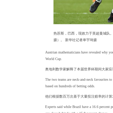
热苏斯，巴西，现效力于英超曼城队。 
摄）。 新华社记者单宇琦摄
Austrian mathematicians have revealed why yo
World Cup.
奥地利数学家解释了本届世界杯期间大家应
The two teams are neck-and-neck favourites to w
based on hundreds of betting odds.
他们根据数百万次基于大量投注赔率的计算
Experts said while Brazil have a 16.6 percent 