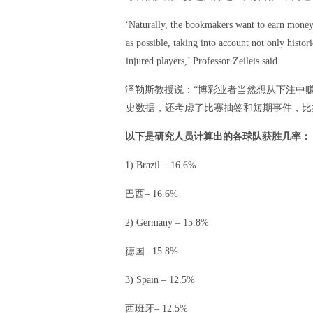
‘Naturally, the bookmakers want to earn money wi
as possible, taking into account not only histo
injured players,’ Professor Zeileis said.
泽勒斯教授说：“博彩业者当然想从下注中
史数据，还考虑了比赛抽签和短期事件，比
以下是研究人员计算出的各球队获胜几率：
1) Brazil – 16.6%
巴西– 16.6%
2) Germany – 15.8%
德国– 15.8%
3) Spain – 12.5%
西班牙– 12.5%