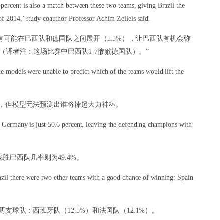
5 percent is also a match between these two teams, giving Brazil the
of 2014,’ study coauthor Professor Achim Zeileis said.
有可能在巴西队和德国队之间展开（5.5%），让巴西队有机会弥
（译者注：这场比赛中巴西队1-7惨败德国队）。”
he models were unable to predict which of the teams would lift the
，但模型无法预测出谁将捧起大力神杯。
st Germany is just 50.6 percent, leaving the defending champions with
胜巴西队几率则为49.4%。
zil there were two other teams with a good chance of winning: Spain
球队：西班牙队（12.5%）和法国队（12.1%）。