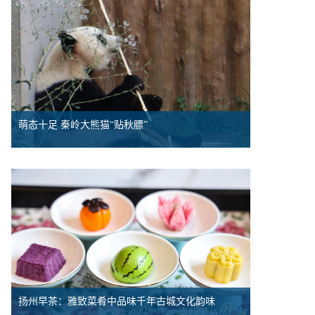
萌态十足 秦岭大熊猫“贴秋膘”
扬州早茶：雅致菜肴中品味千年古城文化韵味