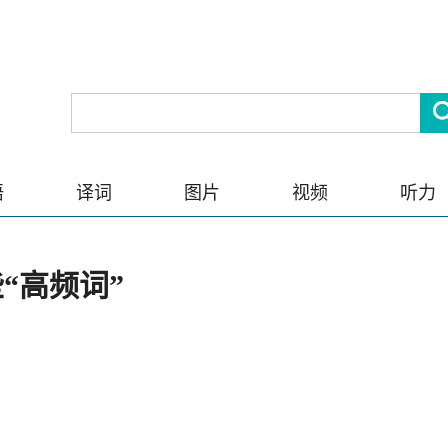
语
译词
图片
视频
听力
“高频词”