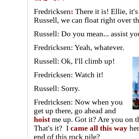
Fredricksen
:
There it is! Ellie, it
Russell, we can float right over t
Russell: Do you mean... assist yo
Fredricksen: Yeah, whatever.
Russell: Ok, I'll climb up!
Fredricksen: Watch it!
Russell: Sorry.
Fredricksen: Now when you
get up there, go ahead and
hoist
me up. Got it? Are you on 
That's it? I
came
all this way
her
end of this rock pile?