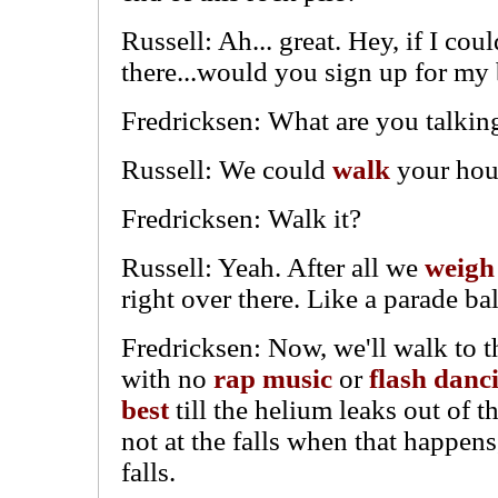
Russell: Ah... great. Hey, if I cou
there...would you
sign up
for my
Fredricksen: What are you talkin
Russell: We could
walk
your hous
Fredricksen: Walk it?
Russell: Yeah. After all we
weigh
right over there. Like a parade ba
Fredricksen: Now, we'll walk to th
with no
rap
music
or
flash
danc
best
till the helium leaks out of t
not at the falls when that happens
falls.