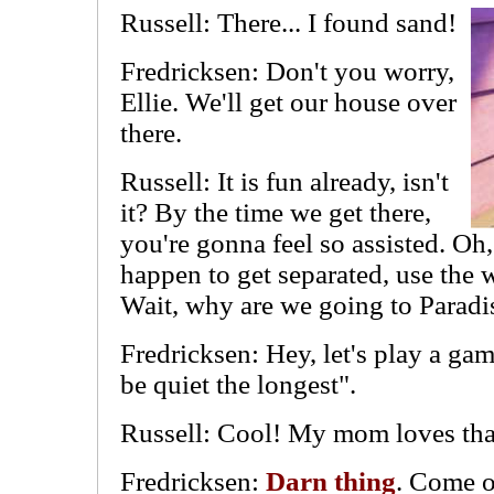
Russell: There... I found sand!
Fredricksen: Don't you worry,
Ellie. We'll get our house over
there.
Russell: It is fun already, isn't
it? By the time we get there,
you're gonna feel so assisted. Oh,
happen to get separated, use the w
Wait, why are we going to Paradis
Fredricksen: Hey, let's play a gam
be quiet the longest".
Russell: Cool! My mom loves th
Fredricksen:
Darn
thing
. Come on