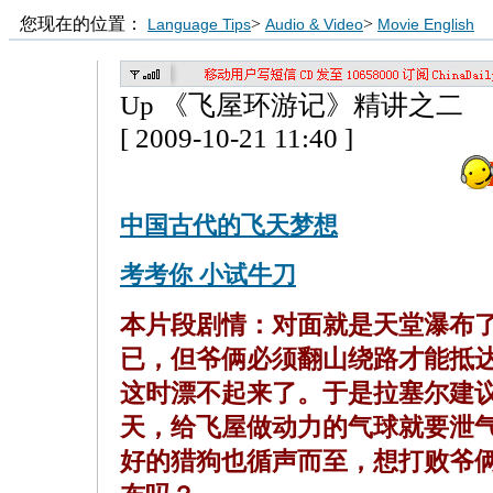
您现在的位置：
>
>
Language Tips
Audio & Video
Movie English
Up 《飞屋环游记》精讲之二
[ 2009-10-21 11:40 ]
中国古代的飞天梦想
考考你 小试牛刀
本片段剧情：对面就是天堂瀑布
已，但爷俩必须翻山绕路才能抵
这时漂不起来了。于是拉塞尔建
天，给飞屋做动力的气球就要泄
好的猎狗也循声而至，想打败爷