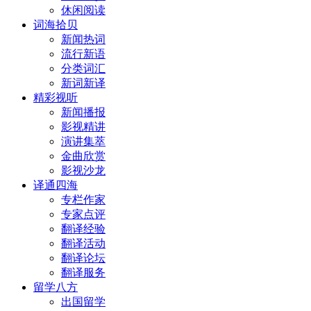
休闲阅读
词海拾贝
新闻热词
流行新语
分类词汇
新词新译
精彩视听
新闻播报
影视精讲
演讲集萃
金曲欣赏
影视沙龙
译通四海
专栏作家
专家点评
翻译经验
翻译活动
翻译论坛
翻译服务
留学八方
出国留学