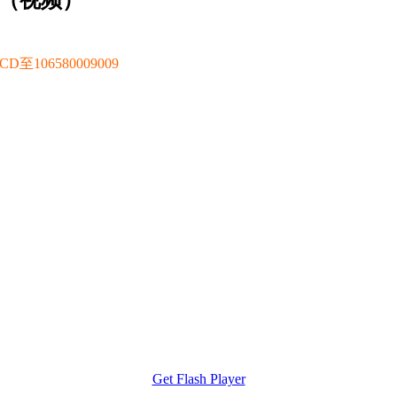
坛（视频）
106580009009
Get Flash Player