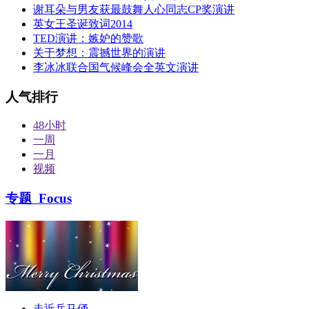
谢耳朵与男友获最鼓舞人心同志CP奖演讲
英女王圣诞致词2014
TED演讲：嫉妒的赞歌
关于梦想：震撼世界的演讲
李冰冰联合国气候峰会全英文演讲
人气排行
48小时
一周
一月
视频
专题
Focus
走近兵马俑