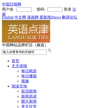
中国日报网
用户名
密码
登录
注
册
English
中文网
漫画网
爱新闻iNews
翻译论坛
中国网站品牌栏目（频道）
首页
天天读报
每日精选
每日播报
视频
阅读天地
双语新闻
新闻选读
图片新闻
美文欣赏